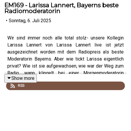
EM169 - Larissa Lannert, Bayerns beste
Radiomoderatorin
•
Sonntag, 6. Juli 2025
Wir sind immer noch alle total stolz- unsere Kollegin
Larissa Lannert von Larissa Lannert live ist jetzt
ausgezeichnet worden mit dem Radiopreis als beste
Moderatorin Bayerns. Aber wie tickt Larissa eigentlich
privat? Wie ist sie aufgewachsen, wie war der Weg zum
Radio, wann klingelt bei einer Morgenmoderatorin
Show more
eigentlich der Wecker und wann geht sie ins Bett? Das
RSS
alles hört ihr in der aktuellen Podcastfolge- und
Profitipp: Legt die Taschentücher bereit, denn wenn
Larissas Mann Lorenz plötzlich zu hören fließen nicht nur
bei Larissa die Tränen. Viel Spass mit der aktuellen
Folge...