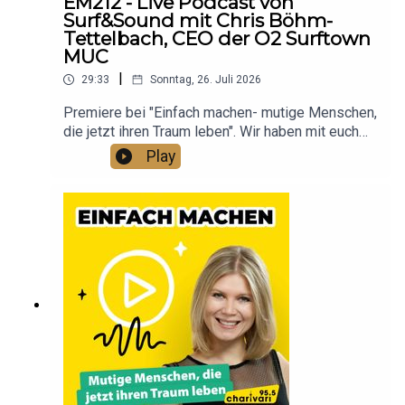
EM212 - Live Podcast von
nachwirkt.Eine Folge über Hoffnung, Resilienz
Surf&Sound mit Chris Böhm-
und die Frage, was ein erfülltes Leben wirklich
Tettelbach, CEO der O2 Surftown
ausmacht.
MUC
|
29:33
Sonntag, 26. Juli 2026
Premiere bei "Einfach machen- mutige Menschen,
die jetzt ihren Traum leben". Wir haben mit euch
bei Surf & Sound in der O₂ Surftown MUC die
Play
coolste Sommerparty des Jahres gefeiert. Ein
Highlight: Der Live Podcast mit O2 Surftown Muc
Gründer Chris Boehm-Tettelbach. Susanne spricht
mit ihm über Mut, über Entscheidungen,
Rückschläge und was es wirklich bedeutet, den
eigenen Traum zu leben.