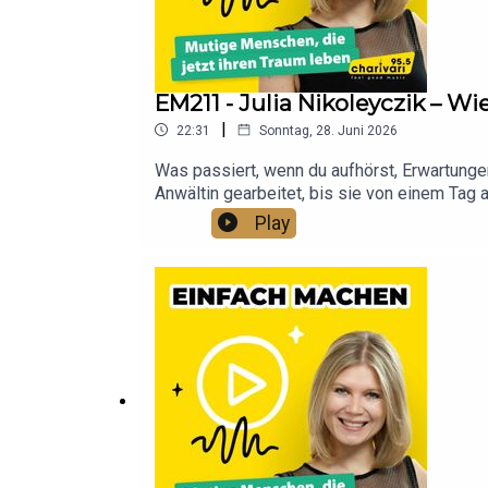
EM211 - Julia Nikoleyczik – W
|
22:31
Sonntag, 28. Juni 2026
Was passiert, wenn du aufhörst, Erwartungen
Anwältin gearbeitet, bis sie von einem Tag 
Häuser ein sondern entwirft eigene Möbel 
Play
Momenten des Zweifelns und Funktionierens 
Kunst weit mehr ist als Dekoration, ✨ wie 
Veränderung herbeizuführen ✨ und warum niem
ihnen steckt – die sich nach einem authent