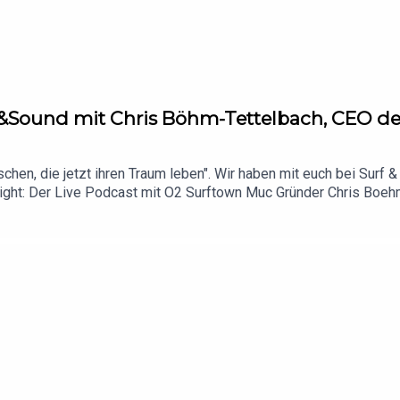
rf&Sound mit Chris Böhm-Tettelbach, CEO d
hen, die jetzt ihren Traum leben". Wir haben mit euch bei Surf 
ight: Der Live Podcast mit O2 Surftown Muc Gründer Chris Boehm
es wirklich bedeutet, den eigenen Traum zu leben.