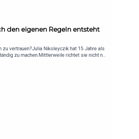
ach den eigenen Regeln entsteht
n zu vertrauen?Julia Nikoleyczik hat 15 Jahre als
ndig zu machen.Mittlerweile richtet sie nicht nur
n in ihre persönliche Geschichte: von
r Begegnungen.Wir sprechen darüber, ✨ warum
che ersten Schritte es braucht um eine
lge ist für alle Frauen, die spüren, dass mehr in
ritt zu gehen.