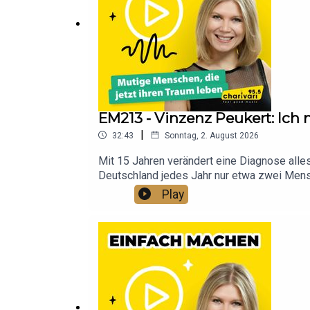
EM213 - Vinzenz Peukert: Ich
|
32:43
Sonntag, 2. August 2026
Mit 15 Jahren verändert eine Diagnose alles
Deutschland jedes Jahr nur etwa zwei Mensc
mindestens sechs Mal dem Tod erschreckend 
Play
von unglaublicher Lebensfreude, Mut und der
Rückschläge die Welt zu bereisen, seinen 
inspirierend und mit einer Leichtigkeit, die