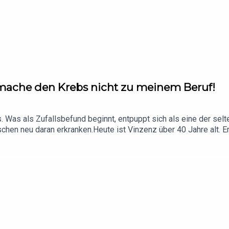
 mache den Krebs nicht zu meinem Beruf!
. Was als Zufallsbefund beginnt, entpuppt sich als eine der sel
hen neu daran erkranken.Heute ist Vinzenz über 40 Jahre alt. E
nah und widerlegt seit Jahrzehnten jede Prognose. Doch diese 
 Entscheidung, sich vom Schicksal nicht definieren zu lassen.Wi
Humor zu bewahren und jeden Tag mit Neugier zu begegnen? Vinz
 lange nachwirkt.Eine Folge über Hoffnung, Resilienz und die Frag