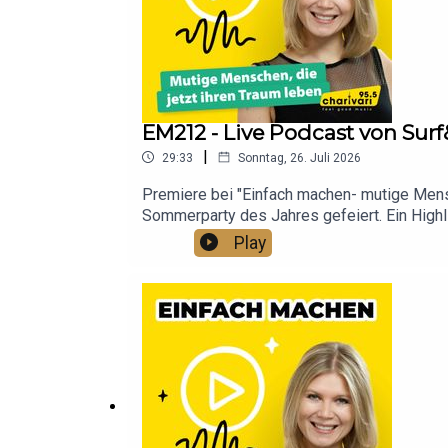
EM212 - Live Podcast von Su
|
29:33
Sonntag, 26. Juli 2026
Premiere bei "Einfach machen- mutige Mensc
Sommerparty des Jahres gefeiert. Ein Highl
über Entscheidungen, Rückschläge und was 
Play