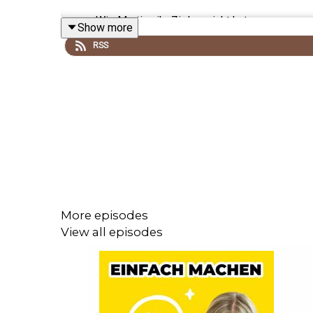
Wie Martina ihr Ziel erreicht hat
Show more
RSS
Wie auch du gesünder leben kannst, ganz oh
Was ihre Curvy Gemeinde zu ihrer Transform
Wie Martina es geschafft hat, als Model in 
More episodes
View all episodes
Du hast selbst eine inspirierende Lebensgeschic