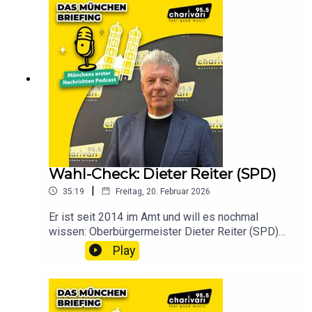
Wahl-Check: Dieter Reiter (SPD)
|
35:19
Freitag, 20. Februar 2026
Er ist seit 2014 im Amt und will es nochmal
wissen: Oberbürgermeister Dieter Reiter (SPD)
stellt sich im großen Wahl-Check von „Das
Play
München Briefing“ den Fragen.In dieser
Sonderfolge spricht Reiter ungewohnt offen über
seine persönliche Motivation. Warum tut er sich
den Stress nach 12 Jahren immer noch an? Wir