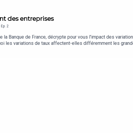
nt des entreprises
,
Ep.
2
a Banque de France, décrypte pour vous l'impact des variations
oi les variations de taux affectent-elles différemment les gran
ue pour leurs voisines européennes?Existe-t-il un lien entre ha
riptions du podcast en français et en anglais : Dialogue &co | B
ises - 2024-09 | Banque de FranceCommuniqué de presse sur l'e
arah Margaine (Les concerts de la Galerie Dorée, 2017)Prise de