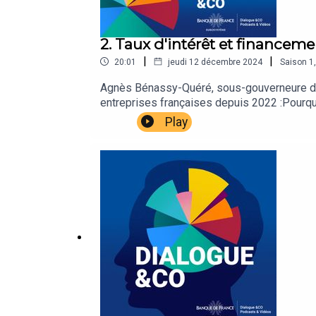
2. Taux d'intérêt et financeme
|
|
20:01
jeudi 12 décembre 2024
Saison
1
Agnès Bénassy-Quéré, sous-gouverneure de l
entreprises françaises depuis 2022 :Pourqu
les entreprises françaises est-il le même q
Play
d’entreprises ? Pour aller plus loin :Transc
des entreprises : Financement des entrepr
financement : CP_041124_FR.pdfMusique : S