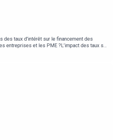
 des taux d'intérêt sur le financement des
des entreprises et les PME ?L’impact des taux sur
usse des taux et hausse de défaillances
anque de FranceStatistiques BDF sur le financement
nquête de l'accès des entreprises au
 son et mixage : Alexandre Roux (AK studios)