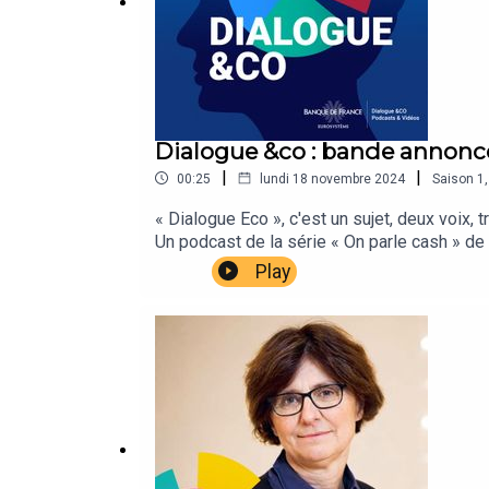
Abonnez-vous, commentez et laissez-nous des ét
Dialogue &co : bande annonc
|
|
00:25
lundi 18 novembre 2024
Saison
1
« Dialogue Eco », c'est un sujet, deux voix
Un podcast de la série « On parle cash » de
Play