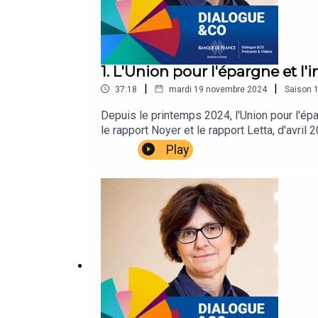
1. L'Union pour l'épargne et l
|
|
37:18
mardi 19 novembre 2024
Saison
Depuis le printemps 2024, l'Union pour l'épar
le rapport Noyer et le rapport Letta, d'avril
Bénassy-Quéré, sous-gouverneure de la Banqu
Play
l'intérêt de cette union pour les épargnants
France.Pour aller plus loin :Transcriptions
L’Union pour l’épargne et l’investissemen
(economie.gouv.fr)Rapport Letta : Enrico L
f152a8232961_en (europa.eu)Musique : Sara