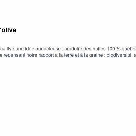
'olive
cultive une idée audacieuse : produire des huiles 100 % québéco
 repensent notre rapport à la terre et à la graine : biodiversité,
uvel épisode du balado, je vous emmène dans les coulisses de c
eviennent des huiles fines, gourmandes et fièrement d’ici.Êtes-vo
ductrice – Diane PremiRéalisatrice – Hanna MatahriDirecteur 
esPostproduction – Hanna Matahri et Mae BironInvitée - Audr