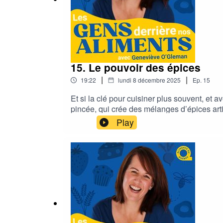
15. Le pouvoir des épices
|
|
19:22
lundi 8 décembre 2025
Ep.
15
Et si la clé pour cuisiner plus souvent, et 
pincée, qui crée des mélanges d’épices artis
confiance en cuisine, mais surtout du rôle
Play
parfois même notre rapport à la cuisine. U
O'GlemanProductrice – Diane PremiRéalisa
DeschênesPostproduction – Hanna Matahri