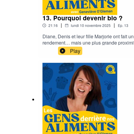
13. Pourquoi devenir bio ?
|
|
21:16
lundi 10 novembre 2025
Ep.
13
Diane, Denis et leur fille Marjorie ont fait
rendement… mais une plus grande proximité 
véritable mission.De cette décision est née F
Play
avec soin et transformés en farines de grande
retrouver du sens, et d'un territoire qui re
produisant autrement.CréditsAnimatrice – 
CottinCaméra 2 – Mae BironRecherchiste –
collaboration avec Aliments du Québec