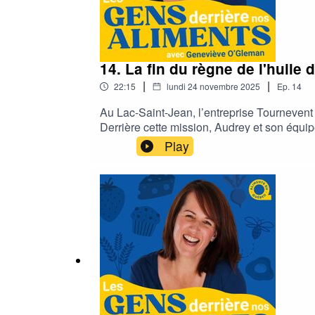
14. La fin du règne de l'huile d
|
|
22:15
lundi 24 novembre 2025
Ep.
14
Au Lac-Saint-Jean, l’entreprise Tournevent 
Derrière cette mission, Audrey et son équipe
saveurs locales s’y rencontrent.Dans ce no
Play
chanvre, le lin, le canola et le tournesol d
CréditsAnimatrice – Geneviève O'GlemanPro
Mae BironRecherchiste – Sandrine Deschên
avec Aliments du Québec