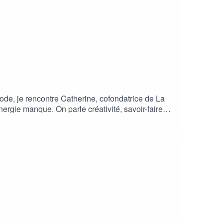
isode, je rencontre Catherine, cofondatrice de La
ergie manque. On parle créativité, savoir-faire et
ire. Une seule pincée peut changer un plat… et
ie de cuisiner.CréditsAnimatrice – Geneviève
ttinCaméra 2 – Mae BironRecherchiste – Sandrine