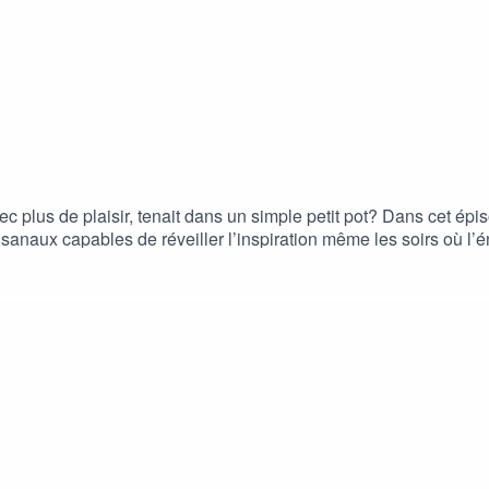
avec plus de plaisir, tenait dans un simple petit pot? Dans cet ép
anaux capables de réveiller l’inspiration même les soirs où l’én
 insoupçonné que jouent les épices dans notre autonomie culina
ne conversation chaleureuse qui risque fort de vous donner env
trice – Hanna MatahriDirecteur de la photographie – Joris Co
 et Mae BironEn collaboration avec Aliments du Québec