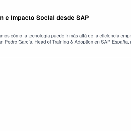
n e Impacto Social desde SAP
mos cómo la tecnología puede ir más allá de la eficiencia empre
uan Pedro García, Head of Training & Adoption en SAP España, 
oración con universidades y organizaciones sin ánimo de lucro
portunidades reales para colectivos con menos acceso a formaci
ación inspiradora sobre el impacto positivo que la innovación t