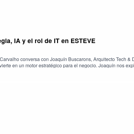
gia, IA y el rol de IT en ESTEVE
o Carvalho conversa con Joaquín Buscarons, Arquitecto Tech & 
nvierte en un motor estratégico para el negocio. Joaquín nos exp
n la visión corporativa y el impacto de herramientas como SAP
gencia artificial y la automatización, y cómo ESTEVE está prep