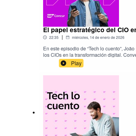
El papel estratégico del CIO en
|
22:35
miércoles, 14 de enero de 2026
En este episodio de “Tech lo cuento”, Jo
los CIOs en la transformación digital. Co
innovación tecnológica. Mario también compa
Play
para liderar con éxito en un entorno tecno