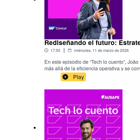
Rediseñando el futuro: Estrate
|
17:55
miércoles, 11 de marzo de 2026
En este episodio de “Tech lo cuento”, Joã
más allá de la eficiencia operativa y se co
se alinean las soluciones tecnológicas co
Play
sobre tendencias emergentes como la inteli
visión estratégica.