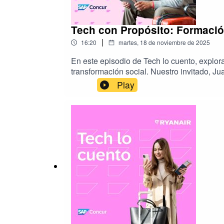
Tech con Propósito: Formació
|
16:20
martes, 18 de noviembre de 2025
En este episodio de Tech lo cuento, explora
transformación social. Nuestro invitado, J
la formación de nuevos talentos y la colab
Play
para reducir la brecha digital, generar o
inspirarse en estas prácticas. Una convers