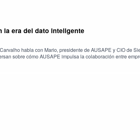
 la era del dato inteligente
ão Carvalho habla con Mario, presidente de AUSAPE y CIO de S
nversan sobre cómo AUSAPE impulsa la colaboración entre empre
rte su visión sobre tendencias como la inteligencia artificial, 
lógico en constante cambio.