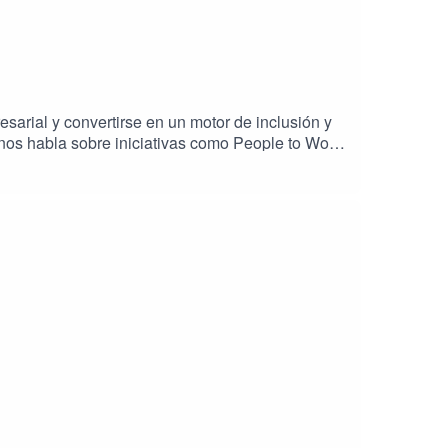
sarial y convertirse en un motor de inclusión y
nos habla sobre iniciativas como People to Work,
. Descubrimos cómo SAP utiliza la tecnología
ón y empleo, y cómo otras empresas pueden
ecnológica puede tener en la sociedad.