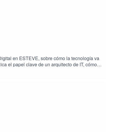
Digital en ESTEVE, sobre cómo la tecnología va
lica el papel clave de un arquitecto de IT, cómo
 y SAP Concur. Además, comparte su perspectiva
arando su futuro tecnológico con innovación y