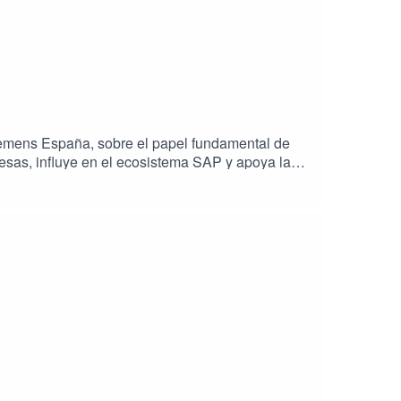
iemens España, sobre el papel fundamental de
sas, influye en el ecosistema SAP y apoya la
la nube y la automatización, y ofrece consejos