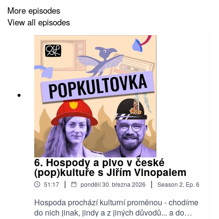
More episodes
and Sharon Stone?
View all episodes
6. Hospody a pivo v české
(pop)kultuře s Jiřím Vinopalem
|
|
51:17
pondělí 30. března 2026
Season
2
,
Ep.
6
Hospoda prochází kulturní proměnou - chodíme
do nich jinak, jindy a z jiných důvodů... a do