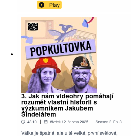
budoucnost - budoucnost bydlení, budoucnost
Play
žití a budoucnost v popkultuře. Díl je v angličtině.
EN/ Polish intellectual Bartosz Hamarowski has
accepted an invitation to Popkultovka so we can
discuss the future – the future of housing, the
future of living, and the future in pop culture. This
episode is in English.
3. Jak nám videohry pomáhají
rozumět vlastní historii s
výzkumníkem Jakubem
Šindelářem
|
|
48:10
čtvrtek 12. června 2025
Season
2
,
Ep.
3
Válka je špatná, ale u té velké, první světové,