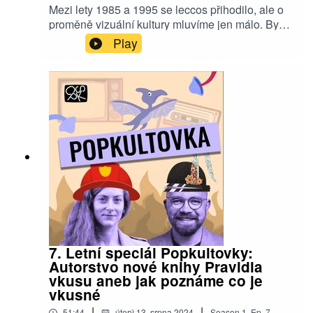
Mezi lety 1985 a 1995 se leccos přihodilo, ale o
proměně vizuální kultury mluvíme jen málo. Bylo
opravdu za socialismu všechno béžové, hnědé
Play
nebo šedé? A jak se odšpuntovaly devadesátky
v explozi křiklavých barev a porna? Hostem
Popkultovky je historik Ústavu světových dějin
UK a člen CPSK Ondřej Daniel.
7. Letní speciál Popkultovky:
Autorstvo nové knihy Pravidla
vkusu aneb jak poznáme co je
vkusné
|
|
51:44
úterý 13. srpna 2024
Season
1
,
Ep.
7