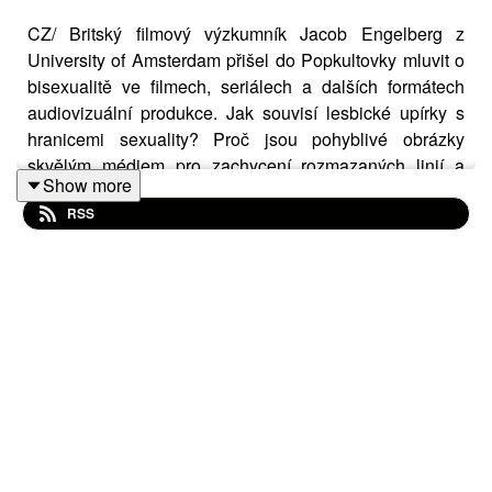
CZ/ Britský filmový výzkumník Jacob Engelberg z
University of Amsterdam přišel do Popkultovky mluvit o
bisexualitě ve filmech, seriálech a dalších formátech
audiovizuální produkce. Jak souvisí lesbické upírky s
hranicemi sexuality? Proč jsou pohyblivé obrázky
skvělým médiem pro zachycení rozmazaných linií a
Show more
Česko je pornovelmocí? A jak souvisí bisexualita se
RSS
zločinem, násilím a Sharon Stone?
EN/ British film researcher Jacob Engelberg from the
University of Amsterdam visited Popkultovka to talk
about bisexuality in films, TV series, and other forms of
audiovisual production. How are lesbian vampires
connected to the boundaries of sexuality? Why are
moving images such an excellent medium for capturing
blurred lines and Czechia is the porn superpower? And
what does bisexuality have to do with crime, violence,