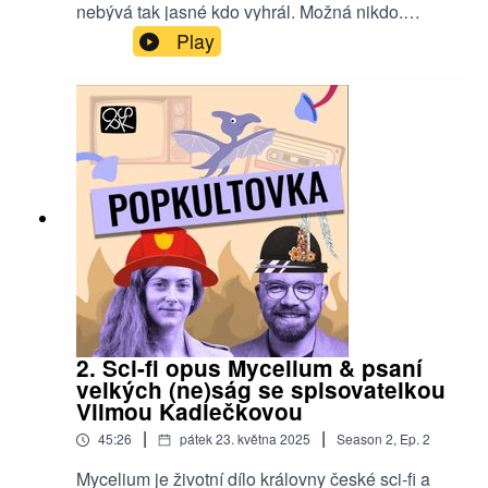
nebývá tak jasné kdo vyhrál. Možná nikdo.
Vyprávět příběhy o válečném utrpení a hrůze
Play
můžeme mnoha formáty, ale Jakub Šindelář se
zaměřuje na to, jak se to (ne)daří soudobým
videohrám.
2. Sci-fi opus Mycelium & psaní
velkých (ne)ság se spisovatelkou
Vilmou Kadlečkovou
|
|
45:26
pátek 23. května 2025
Season
2
,
Ep.
2
Mycelium je životní dílo královny české sci-fi a