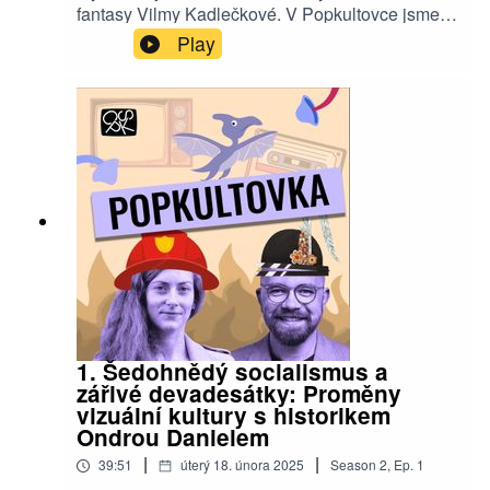
fantasy Vilmy Kadlečkové. V Popkultovce jsme
probrali proč to vlastně není sága, proč jedna z
Play
knih končí v polovině slova, jak žít s vlastními
postavami každý den a proč posedlost tvorbou
imaginárních světů nedělá dobré spisovatele a
spisovatelky.
1. Šedohnědý socialismus a
zářivé devadesátky: Proměny
vizuální kultury s historikem
Ondrou Danielem
|
|
39:51
úterý 18. února 2025
Season
2
,
Ep.
1