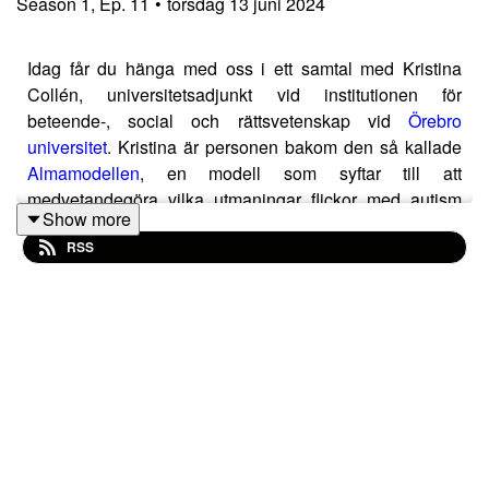
Season
1
,
Ep.
11
•
torsdag 13 juni 2024
Idag får du hänga med oss i ett samtal med Kristina
Collén, universitetsadjunkt vid institutionen för
beteende-, social och rättsvetenskap vid
Örebro
universitet
. Kristina är personen bakom den så kallade
Almamodellen
, en modell som syftar till att
medvetandegöra vilka utmaningar flickor med autism
Show more
och adhd har idag. Genom modellen så hoppas Kristina
RSS
att förskolor och skolor i ett tidigt stadie ska förstå mer
om den här målgruppen, och skapa en miljö där även de
här individerna kan komma till sin rätt.
Det började med boken ”Alma och papegojmysteriet”
2018, i vilken Alma under ett besök hos sin mormor blir
detektiv, och hjälper till att hitta en bortflugen papegoja.
Här får man följa en ung flicka som är precis som alla