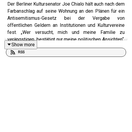
Der Berliner Kultursenator Joe Chialo hält auch nach dem
Farbanschlag auf seine Wohnung an den Plänen für ein
Antisemitismus-Gesetz bei der Vergabe von
öffentlichen Geldern an Institutionen und Kulturvereine
fest. „Wer versucht, mich und meine Familie zu
verängstigen, bestätigt nur meine politischen Ansichten“,
Show more
sagt er in dieser Episode.
RSS
Dr. Henning Radtke ist Bundesverfassungsrichter,
Professor in Hannover und Präsident des Deutschen
Juristentags. Im Gespräch mit Helene Bubrowski erklärt
er, wie groß der Einfluss des Juristentags auf die Politik
ist und welche Rolle die deutsche Justiz bei der
Aufarbeitung der Kriegsverbrechen in der Ukraine spielt.
Der ukrainische Präsident Selenskyj wird im Laufe des