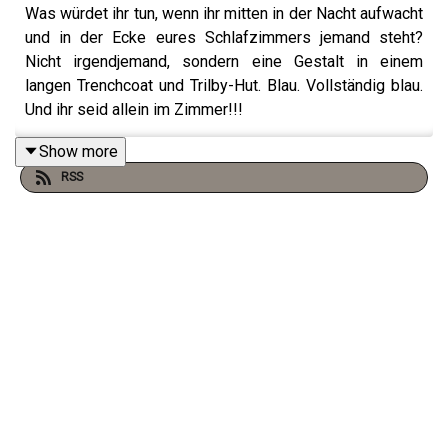
Was würdet ihr tun, wenn ihr mitten in der Nacht aufwacht
und in der Ecke eures Schlafzimmers jemand steht?
Nicht irgendjemand, sondern eine Gestalt in einem
langen Trenchcoat und Trilby-Hut. Blau. Vollständig blau.
Und ihr seid allein im Zimmer!!!
Show more
RSS
In dieser Episode nehmen wir euch mit nach Nordwales,
ins Jahr 1999. Eine junge Frau zieht mit ihrer Familie in
ein brandneues Reihenhaus auf einem Gelände, das eine
weitaus längere Geschichte trägt, als der frische Anstrich
vermuten lässt. Was zunächst wie ein intensiver Traum
wirkt, häuft sich zu etwas, das sich nicht mehr so leicht
erklären lässt.
Das Besondere an diesem Fall ist nicht die Erscheinung
selbst, sondern die Tatsache, dass mehrere Personen