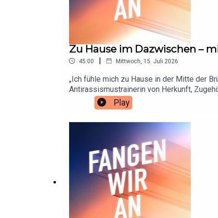
Zu Hause im Dazwischen – m
|
45:00
Mittwoch, 15. Juli 2026
„Ich fühle mich zu Hause in der Mitte der B
Antirassismustrainerin von Herkunft, Zugeh
Stimmen der Rassismuskritik in Deutschland.
Play
Neuanfang in der BRD, von Familie, sexualisi
warum sie sich heute als Erzählerin versteht
wir mehr Resonanzräume brauchen, in denen 
Anregungen zum Podcast. Schreibt uns da