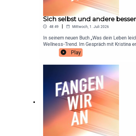
Sich selbst und andere besser
|
48:49
Mittwoch, 1. Juli 2026
In seinem neuen Buch „Was dein Leben leich
Wellness-Trend. Im Gespräch mit Kristina e
verstehen.Warum streiten wir immer wieder
Play
Probleme so groß an, obwohl es uns objektiv
Erinnerungen, Lügen, Konflikte und unseren
Empathie anderen gegenüber – und um die Fr
Perspektiven, das Lust macht, genauer hin
podcast@penguinrandomhouse.de. ***