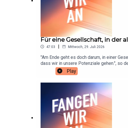
Für eine Gesellschaft, in der 
|
47:03
Mittwoch, 29. Juli 2026
"Am Ende geht es doch darum, in einer Gese
dass wir in unsere Potenziale gehen.", so d
der alle sicher sind – ein Manifest", dass s
Play
Unternehmerinnen ein konsequentes Vorgeh
Gewalt. Im analogen, aber auch im digitalen
ausreichende rechtliche Konsequenzen. Für Dü
formulierten zehn konkrete Forderungen an 
mit Kristina erzählen die beiden, warum der
Wut eine konstruktive Kraft entstehen kann 
über Fragen und Anregungen zum Podcast. 