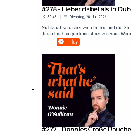
#278 - Lieber dabei als in Dub
|
53:46
Dienstag, 28. Juli 2026
Nichts ist so sicher wie der Tod und die St
(k)ein Lied singen kann. Aber von vorn: Wa
Selbstständige beachten? Und warum gibt e
Play
lieber den künftigen Ausflugsplänen. Londo
wieder eine Hitzewelle auf uns zu rollt, sch
zweihundertachtundsiebzig hört. Vielleicht 
von Donnie unter https://linktr.ee/dosulliv
wollt Donnie unterstützen? Hier geht's zu
Shop: https://supergeek.de/de/donnieosull
#277 - Donnies Große Rauch