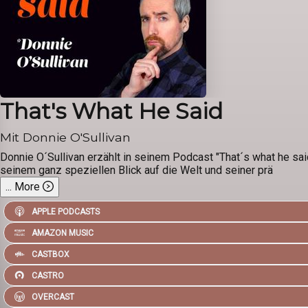
That's What He Said
Mit Donnie O'Sullivan
Donnie O´Sullivan erzählt in seinem Podcast "That´s what he sai
seinem ganz speziellen Blick auf die Welt und seiner prä
...
More
APPLE PODCASTS
AMAZON MUSIC
CASTBOX
CASTRO
OVERCAST