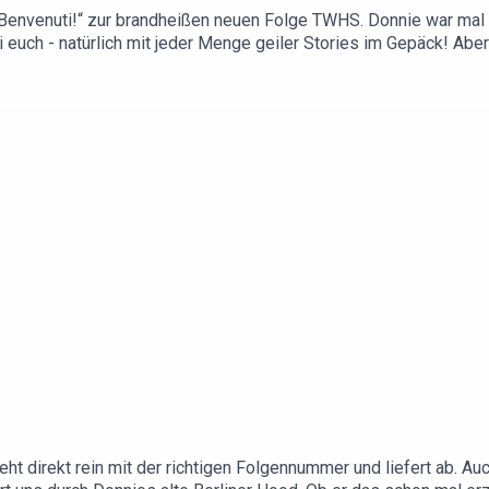
envenuti!“ zur brandheißen neuen Folge TWHS. Donnie war mal eb
i euch - natürlich mit jeder Menge geiler Stories im Gepäck! Ab
müsst ihr schon reinhören! Neben unvergleichlichen Donnie Gesch
nnie nicht lumpen und liefert euch Shoppingempfehlungen. Also wenn
 immer bedeutet. Codes, Support und Partner:innen von Donnie un
YouTube: Donnies Hauptkanal und Donnie Uncut.Ihr wollt Donnie un
uf Merch? Hier geht's zu Donnies Supergeek-Shop: https://s
ie@poolartists.de!
geht direkt rein mit der richtigen Folgennummer und liefert ab. A