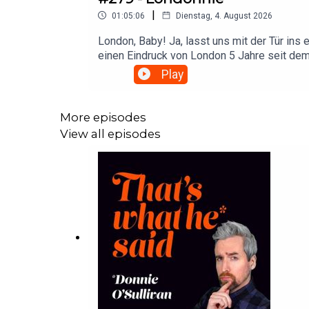
|
01:05:06
Dienstag, 4. August 2026
London, Baby! Ja, lasst uns mit der Tür ins
einen Eindruck von London 5 Jahre seit dem 
Erfahrung! Und nein, das soll noch nicht all
Play
am Flughafen im Zoll feststeckt? Hat er ihn
richtige Antwort erhalten werden. In diesem
CiaoCodes, Support und Partner:innen von Do
More episodes
Donnies Hauptkanal und Donnie Uncut.Ihr w
View all episodes
Merch? Hier geht's zu Donnies Supergeek-S
donnie@poolartists.de!