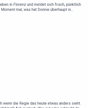
en in Florenz und meldet sich frisch, pünktlich
er Moment mal, was hat Donnie überhaupt in
ichten über die Ninja Turtles und Statuen mit
 das nichts ist. In diesem Sinne: Grazia tutti alla
ter https://linktr.ee/dosullivanMehr von Donnie
terstützen? Hier geht's zur Patreon-Seite von
upergeek.de/de/donnieosullivan/Feedback oder
uch wenn die Regie das heute etwas anders sieht.