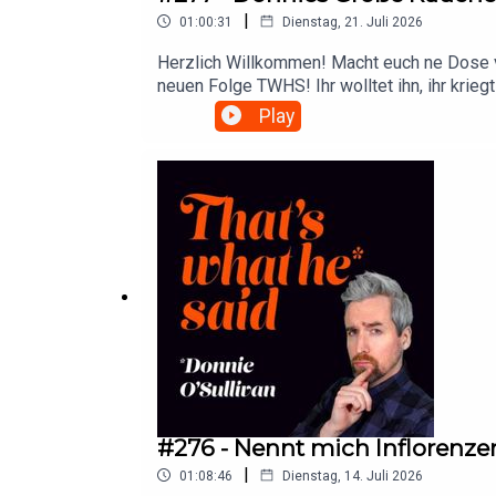
|
01:00:31
Dienstag, 21. Juli 2026
Herzlich Willkommen! Macht euch ne Dose 
neuen Folge TWHS! Ihr wolltet ihn, ihr krie
gibt also mal wieder eine ordentliche Prise
Play
einfach nur cool ist, oder wenn er abends s
Donnie euch, was eine der besten Entscheidun
viel Spaß beim Hören!Codes, Support und Par
und YouTube: Donnies Hauptkanal und Donnie
https://www.patreon.com/TWHSBock auf Mer
an Donnie? Schick eine Mail an donnie@pool
#276 - Nennt mich Inflorenze
|
01:08:46
Dienstag, 14. Juli 2026