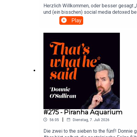
Herzlich Willkommen, oder besser gesagt „B
und (ein bisschen) social media detoxed be
Florenz gemacht? Naja, um das zu erfahren 
Play
ihren kleinen.. naja...lässt sich Service-Do
cucina- was zur heiligen MaDonnie das auch
gibt es auf Twitter, Instagram, Twitch und 
TWHS: https://www.patreon.com/TWHSBock a
Fragen an Donnie? Schick eine Mail an donn
#275 - Piranha Aquarium
|
56:05
Dienstag, 7. Juli 2026
Die zwei to the sieben to the fünf! Donnie 