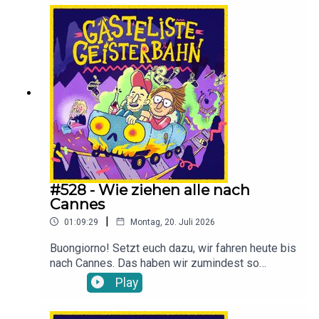
Bühne kam. Borahae! Diese Folge gibt es auch
als Video auf Patreon:
https://www.patreon.com/gaestelistegeisterbahn
#528 - Wie ziehen alle nach
Cannes
|
01:09:29
Montag, 20. Juli 2026
Buongiorno! Setzt euch dazu, wir fahren heute bis
nach Cannes. Das haben wir zumindest so
manifestiert und geben Vollgas bei Hosennaht!
Play
Oder so. Ihr wisst dit doch schon!