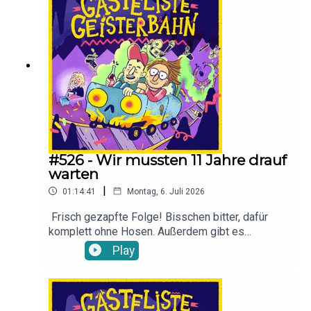
#526 - Wir mussten 11 Jahre drauf
warten
|
01:14:41
Montag, 6. Juli 2026
Frisch gezapfte Folge! Bisschen bitter, dafür
komplett ohne Hosen. Außerdem gibt es
Benimmregeln, falls ihr uns auf deinem der 29
Play
Uranusmonden antreffen solltet.