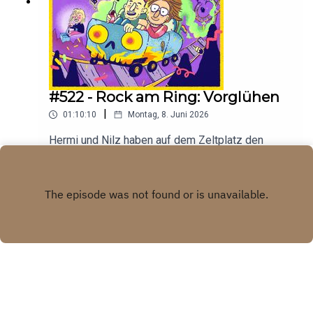
#522 - Rock am Ring: Vorglühen
|
01:10:10
Montag, 8. Juni 2026
Hermi und Nilz haben auf dem Zeltplatz den
Kölner Dom nachgebaut und überlegen, ob sie mit
12 Euro Eintritt ein Nebengeschäft aufmachen
Play
sollen. Nebenher wird ein Käsebord
geschnappert, live vom RaR!
Copyright
All rights reserved