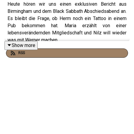
Heute hören wir uns einen exklusiven Bericht aus
Birmingham und dem Black Sabbath Abschiedsabend an.
Es bleibt die Frage, ob Herm noch ein Tattoo in einem
Pub bekommen hat. Maria erzählt von einer
lebensverändernden Mitgliedschaft und Nilz will wieder
was mit Werner machen.
Show more
Für Bonusfolgen, Videofolgen, Early Access und viele
RSS
weitere tolle Dinge, supportet uns gern auf Patreon:
https://www.patreon.com/c/gaestelistegeisterbahn