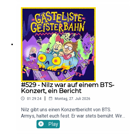
#529 - Nilz war auf einem BTS-
Konzert, ein Bericht
|
01:29:24
Montag, 27. Juli 2026
Nilz gibt uns einen Konzertbericht von BTS.
Armys, haltet euch fest. Er war stets bemüht. Wir
sprechen über Freebies, die Army Zone und
Play
warum einer von BTS im FC Bayern Trikot auf die