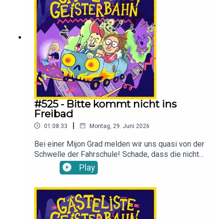
#525 - Bitte kommt nicht ins
Freibad
|
01:08:33
Montag, 29. Juni 2026
Bei einer Mijon Grad melden wir uns quasi von der
Schwelle der Fahrschule! Schade, dass die nicht
im Hallenbad ist. Ist es wohl okay, wenn hier
Play
abgeschleppt wird? Der Heckscheibenaufkleber
sagt auf jeden Fall was anderes. Also setzt eure
Rollatoren in den Parkmodus, cremt die neuen
Tattoos ein und dann viel Spaß beim Zuhören.