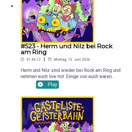
#523 - Herm und Nilz bei Rock
am Ring
|
01:36:12
Montag, 15. Juni 2026
Herm und Nilz sind wieder bei Rock am Ring und
nehmen euch live mit. Einige von euch waren
sogar vor Ort und haben im mobilen
Play
Podcaststudio/Strassenrand mit den beiden
Eierlikör getrunken. Wer war nicht wegen Linkin
Park da?