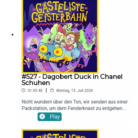
#527 - Dagobert Duck in Chanel
Schuhen
|
01:05:45
Montag, 13. Juli 2026
Nicht wundern über den Ton, wir senden aus einer
Packstation, um dem Fenderknast zu entgehen.
Nach großer Entschuldigung zu Beginn gibt es
Play
Urlaubsfeeling und Wut gegen Schuhe.