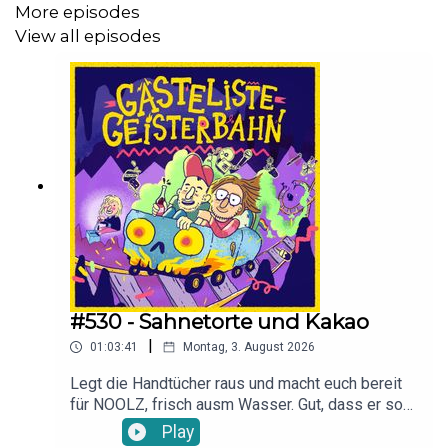
More episodes
View all episodes
#530 - Sahnetorte und Kakao
|
01:03:41
Montag, 3. August 2026
Legt die Handtücher raus und macht euch bereit
für NOOLZ, frisch ausm Wasser. Gut, dass er so
poolmäßig ausgeglichen ist und Wiki-Herm
Play
beruhigen kann, bevor beide in die 80er reisen.