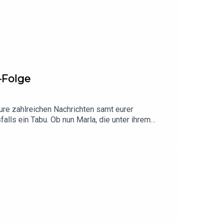
-Folge
 eure zahlreichen Nachrichten samt eurer
alls ein Tabu. Ob nun Marla, die unter ihrem
d dennoch nicht von ihrer Ärztin ernst
n entschieden hat, um ihre Lebensqualität zu
 Hupen”. Wir werden uns nach einer Pause
er unsere Werbepartner erfahren? Hier
drogerie.de/