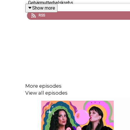
Gebärmutterhalskrebs.
Show more
RSS
Dennoch gibt Myriam nicht auf und ist inzwischen 
der Diagnose, den zahlreichen Operationen, Che
Partnerin.
Zwischen all ihren Worten wird eines dann doch 
gemeinnützige Organisation namens "Fuck Cancer"
Büchern, Dokumentationen und öffentlichen Auftr
Folge.
More episodes
View all episodes
Links zu Myriam von M.
Website