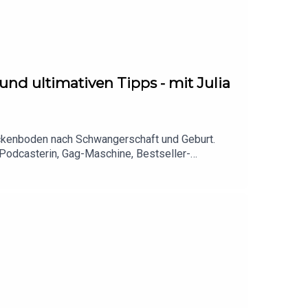
d ultimativen Tipps - mit Julia
eckenboden nach Schwangerschaft und Geburt.
 Podcasterin, Gag-Maschine, Bestseller-
fen sämtliche Erfahrungen mit ihrem Beckenboden.
u bedeutet und wie das funktioniert, erfahrt ihr
h den zwei Schwangerschaften wieder stabilisiert
rhaltsam und lehrreich! Und damit viel Spaß mit