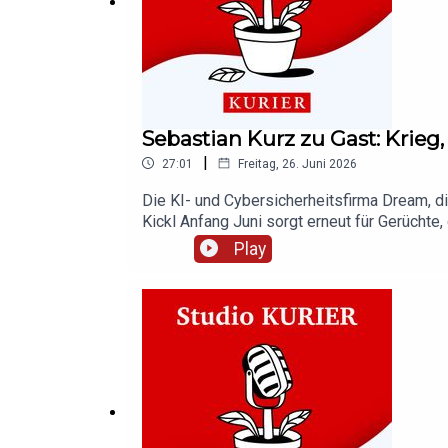
Sebastian Kurz zu Gast: Krieg,
|
27:01
Freitag, 26. Juni 2026
Die KI- und Cybersicherheitsfirma Dream, di
Kickl Anfang Juni sorgt erneut für Gerüchte
Kurz über den Iran-Krieg, Künstliche Intelligenz und die Bedeutung seines Treffen mit dem FPÖ-Obmann.Guter Journalismus bringt Kla
Play
Mit einem KURIER Digital Abo könnt ihr unse
Podcast.Abonniert unseren Podcast auf App
gibt es auch unter kurier.at/podcasts.