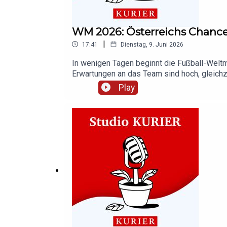
WM 2026: Österreichs Chan
|
17:41
Dienstag, 9. Juni 2026
In wenigen Tagen beginnt die Fußball-Weltme
Erwartungen an das Team sind hoch, gleichz
die politische Rolle des Gastgebers USA.Wie
Play
Weltmeisterschaft? Darüber spricht Studio 
– und kostet Geld. Mit einem KURIER Digital
Youtube als Video-Podcast.Abonniert unsere
Mehr Podcasts gibt es auch unter kurier.at/