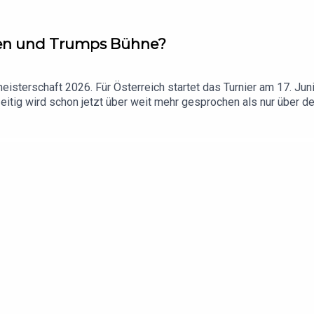
cen und Trumps Bühne?
isterschaft 2026. Für Österreich startet das Turnier am 17. Jun
eitig wird schon jetzt über weit mehr gesprochen als nur über d
 gut stehen Österreichs Chancen wirklich? Wer sind die Favorite
KURIER-Host Caroline Bartos mit KURIER-Sport-Chefin Karoline K
 Abo könnt ihr unsere Arbeit unterstützen.Alles klar? “Studio KU
n Podcast auf Apple Podcasts oder Spotify und hinterlasst uns
podcasts.