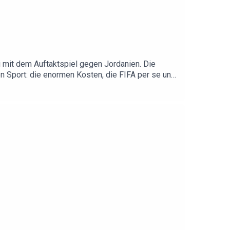
i mit dem Auftaktspiel gegen Jordanien. Die
en Sport: die enormen Kosten, die FIFA per se und
n auf den Titel? Und wie politisch ist diese
rause-Sandner.Guter Journalismus bringt Klarheit
RIER” - überall wo es Podcasts gibt und auch auf
 eine Bewertung, wenn euch der Podcast gefällt.