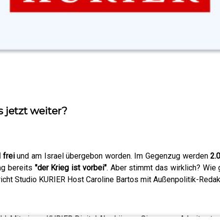
 jetzt weiter?
 frei
und am Israel übergebon worden. Im Gegenzug werden
2.
g bereits
"der Krieg ist vorbei"
. Aber stimmt das wirklich? Wie g
richt Studio KURIER Host Caroline Bartos mit Außenpolitik-Reda
eld. Mit einem KURIER Digital Abo können Sie unsere Arbeit unter