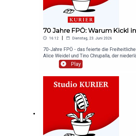
70 Jahre FPÖ: Warum Kickl in
|
16:12
Dienstag, 23. Juni 2026
70-Jahre FPÖ - das feierte die Freiheitlic
Alice Weidel und Tino Chrupalla, der niede
FIDESZ-Vorsitzende Viktor Orbán. Die Gäste
Play
Umfragewerte der Parteien aussehen und wa
KURIER-Host Caroline Bartos mit Innenpoliti
könnt ihr unsere Arbeit unterstützen.Alles 
Podcast auf Apple Podcasts oder Spotify un
kurier.at/podcasts.