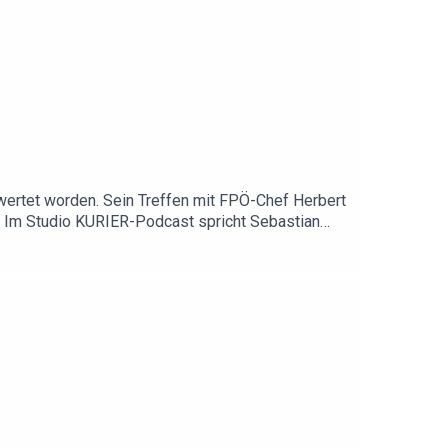
bewertet worden. Sein Treffen mit FPÖ-Chef Herbert
n. Im Studio KURIER-Podcast spricht Sebastian
 es Podcasts gibt und auch auf Youtube als Video-
wenn euch der Podcast gefällt. Mehr Podcasts