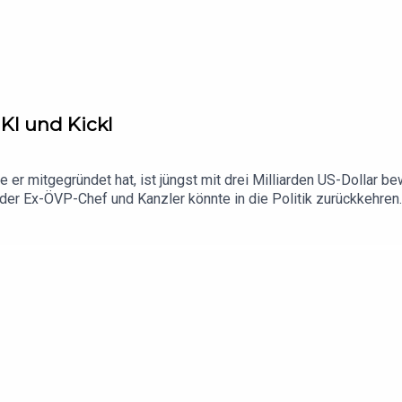
 KI und Kickl
e er mitgegründet hat, ist jüngst mit drei Milliarden US-Dollar 
, der Ex-ÖVP-Chef und Kanzler könnte in die Politik zurückkehre
rheit – und kostet Geld.
re Arbeit unterstützen.Alles klar? “Studio KURIER” - überall wo
le Podcasts oder Spotify und hinterlasst uns eine Bewertung, 