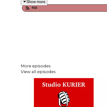
Show more
RSS
Alles klar? “Studio KURIER” - überall wo es Podca
Abonniert unseren Podcast auf
Apple Podcasts
o
kurier.at/podcasts
.
More episodes
View all episodes