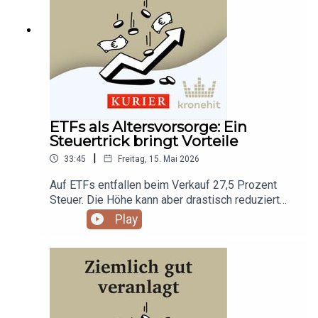
ETFs als Altersvorsorge: Ein
Steuertrick bringt Vorteile
|
33:45
Freitag, 15. Mai 2026
Auf ETFs entfallen beim Verkauf 27,5 Prozent
Steuer. Die Höhe kann aber drastisch reduziert
werden. Robert und Rüdiger erklären, wie das
Play
geht.Erwähnte Titel: Shell, Fox Corp., NYT, Agrana,
Bayer, Japan TobaccoDieser Podcast wird
unterstützt von Raiffeisenfonds, einer Marke der
Raiffeisen Kapitalanlage GmbH. Über Geld zu
reden ist wichtig, um finanzielle Transparenz und
Verständnis zu fördern. Es hilft,