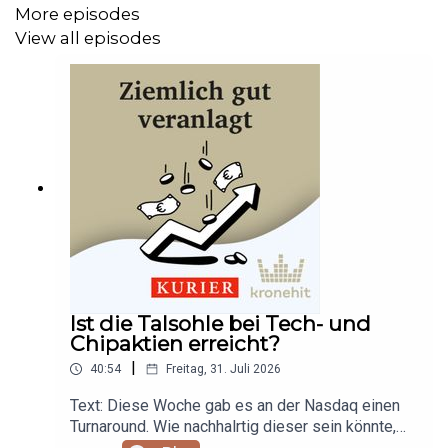
More episodes
View all episodes
Ist die Talsohle bei Tech- und
Chipaktien erreicht?
|
40:54
Freitag, 31. Juli 2026
Text: Diese Woche gab es an der Nasdaq einen
Turnaround. Wie nachhalrtig dieser sein könnte,
analysieren Rüdiger und Robert.Erwähnte Titel: SK