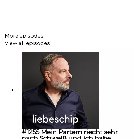
Mein neues Buch "Darum funktioniert dein Gehirn wie
TikTok"
https://amzn.to/45tye7c
More episodes
View all episodes
Lesung neues Buch in Wien, Köln & Hamburg sowie
Bootcamp in Wien & Hamburg:
https://www.liebeschip.de/store?
tag=9.%20veranstaltungen
Liebeschip KI Bot:
https://www.liebeschip.de/store/opCfF4GX
Lizenz-Kurse: https://www.liebeschip.de/store?
#1255 Mein Partern riecht sehr
tag=7.%20lizenz-
nach Schweiß und ich habe