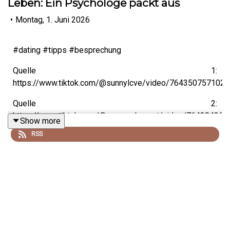
Leben: Ein Psychologe packt aus
•
Montag, 1. Juni 2026
#dating #tipps #besprechung
Quelle 1:
https://www.tiktok.com/@sunnylcve/video/764350757102
Quelle 2:
https://www.tiktok.com/@ansprechangst/video/76438436
Show more
RSS
Mein neues Komplett-Programm "Der
Musterdurchbrecher für Hochreflektierte":
https://www.liebeschip.de/store/azEhZcXH
Meine neuer Einsamkeits-Kurs ist hier!:
https://www.liebeschip.de/store/RhtgM8uT