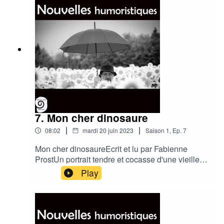
7. Mon cher dinosaure
|
|
08:02
mardi 20 juin 2023
Saison
1
,
Ep.
7
Mon cher dinosaureEcrit et lu par Fabienne
ProstUn portrait tendre et cocasse d'une vieille
dame un peu 'hors normes', un souvenir
Play
d'enfance imaginaire. Quand les sensations d'un
moment passé enfant se nourrissent de
l'imaginaire, et inventent une 'Marguerite'. Durée;
8min 01 Musique: Musicmediatracks.