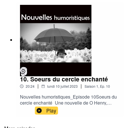
10. Soeurs du cercle enchanté
|
|
20:24
lundi 10 juillet 2023
Saison
1
,
Ep.
10
Nouvelles humoristiques_Episode 10Soeurs du
cercle enchanté_Une nouvelle de O Henry,
extraite de New York Tic Tac.Quand deux jeunes
Play
épousées dans un bus touristique à New York se
font complices pour que le bonheur de l'une ne
soit pas gâchée.Une jolie nouvelle de O'Henry,