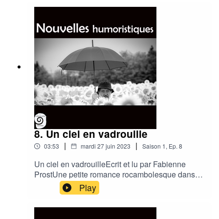
les 70 jours met un smoking pour aller dans une
soirée de gentlemen, et qui sait ?rencontrer une
jeune fille bien rangée.Avec tendresse et
humour, O'Henry nous raconte les mésaventures
de ce jeune homme, en quête d'ascension
sociale. Lue par Fabienne Prost Vous voulez
acheter le CD New York Tic Tac, dont est extrait
la nouvelle ? New york Tic
tachttps://www.paypal.com/ncp/payment/SY5DN
EQKH86FA
8. Un ciel en vadrouille
|
|
03:53
mardi 27 juin 2023
Saison
1
,
Ep.
8
Un ciel en vadrouilleEcrit et lu par Fabienne
ProstUne petite romance rocambolesque dans
un Epadh.
Play