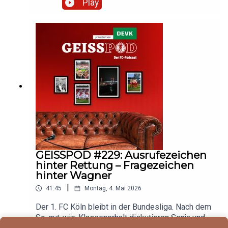
Play
des schwachen Auftritts. Hört rein und diskutiert
mit!Dieser GEISSPOD wird präsentiert von
unserem Partner DEVK.So wurde der GEISSPOD
produziertMikrofon: Shure MV7+Mischpult: Rode
Podcaster ProSoftware: Audacity
GEISSPOD #229: Ausrufezeichen
hinter Rettung – Fragezeichen
hinter Wagner
|
41:45
Montag, 4. Mai 2026
Der 1. FC Köln bleibt in der Bundesliga. Nach dem
So-gut-wie-Klassenerhalt diskutieren Sonja und