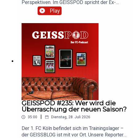
Perspektiven. Im GEISSPOD spricht der Ex-
Nachwuchstrainer der Geißböcke über das neue
Play
Trainerteam und die Kaderplanung des FC. Hört
rein und diskutiert mit!
GEISSPOD #235: Wer wird die
Überraschung der neuen Saison?
|
35:00
Dienstag, 28. Juli 2026
Der 1. FC Köln befindet sich im Trainingslager –
der GEISSBLOG ist mit vor Ort. Unsere Reporter