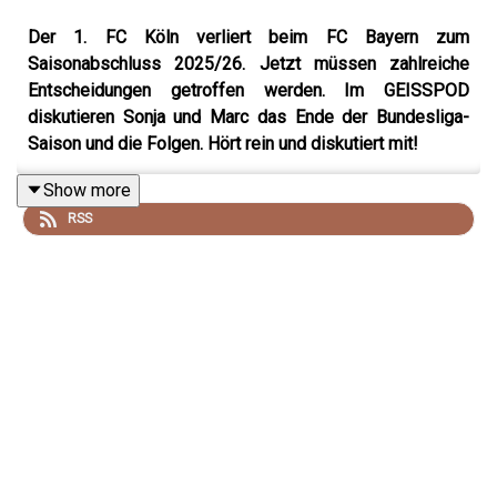
Der 1. FC Köln verliert beim FC Bayern zum
Saisonabschluss 2025/26. Jetzt müssen zahlreiche
Entscheidungen getroffen werden. Im GEISSPOD
diskutieren Sonja und Marc das Ende der Bundesliga-
Saison und die Folgen. Hört rein und diskutiert mit!
Show more
RSS
Dieser GEISSPOD wird präsentiert von unserem
Partner
DEVK
.
So wurde der GEISSPOD produziert
Mikrofon:
Shure MV7+
Mischpult:
Rode Podcaster Pro
Software:
Audacity