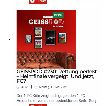
Play
Sommerpause blicken Sonja und Marc auf die
letzten zwölf Monate zurück. Hört rein und
diskutiert mit!#effzeh #fckoeln #bundesliga
#fussball #bundesliga
GEISSPOD #230: Rettung perfekt
– Heimfinale vergeigt! Und jetzt,
FC?
|
43:59
Montag, 11. Mai 2026
Der 1. FC Köln zeigt sich gegen den 1. FC
Heidenheim von seiner bedenklichen Seite. Sonja
und Marc diskutieren im GEISSPOD die Folgen