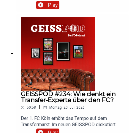
Martin und Marc berichten aus Kitzbühel und
Play
diskutieren die Entwicklungen vor Ort und auf
dem Transfermarkt. Hört rein und diskutiert mit!
GEISSPOD #234: Wie denkt ein
Transfer-Experte über den FC?
|
50:58
Montag, 20. Juli 2026
Der 1. FC Köln erhöht das Tempo auf dem
Transfermarkt. Im neuen GEISSPOD diskutiert
Marc mit sky-Reporter Marlon Irlbacher über die
Play