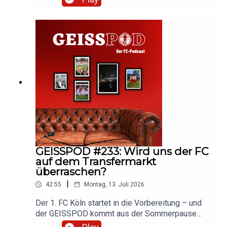
Transfer-Strategie der Geißböcke. Hört rein und
diskutiert mit!
GEISSPOD #233: Wird uns der FC
auf dem Transfermarkt
überraschen?
|
42:55
Montag, 13. Juli 2026
Der 1. FC Köln startet in die Vorbereitung – und
der GEISSPOD kommt aus der Sommerpause
zurück. Wie steht es um die Kaderplanung? Was