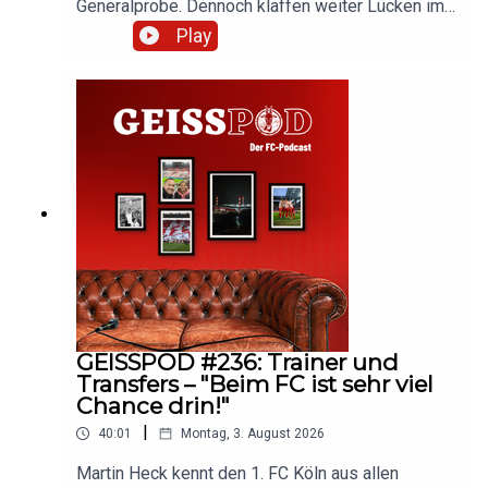
Generalprobe. Dennoch klaffen weiter Lücken im
Kader. Marc spricht mit kicker-Legende Frank
Play
Lußem über den Stand der FC-Vorbereitung. Hört
rein und diskutiert mit!
GEISSPOD #236: Trainer und
Transfers – "Beim FC ist sehr viel
Chance drin!"
|
40:01
Montag, 3. August 2026
Martin Heck kennt den 1. FC Köln aus allen