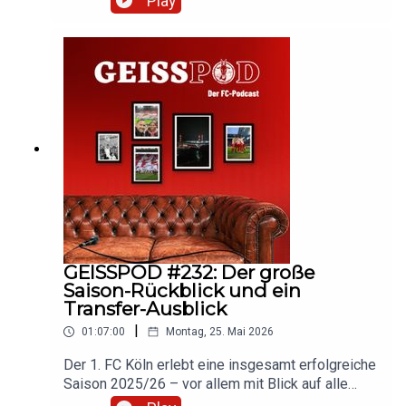
Play
steckt wirklich hinter dem Skhiri-Alvarez-Gerücht?
Und was sagt Thomas Kessler zur neuen Saison?
Hört rein und diskutiert mit!So wurde der
GEISSPOD produziertMikrofon: Shure
MV7+Mischpult: Rode Podcaster
ProSoftware: Audacity
GEISSPOD #232: Der große
Saison-Rückblick und ein
Transfer-Ausblick
|
01:07:00
Montag, 25. Mai 2026
Der 1. FC Köln erlebt eine insgesamt erfolgreiche
Saison 2025/26 – vor allem mit Blick auf alle
Teams. Im letzten GEISSPOD vor der