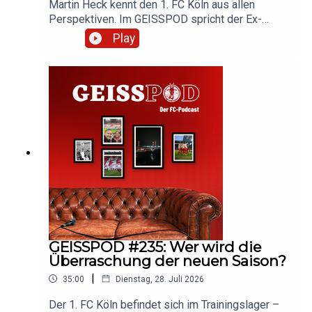
Martin Heck kennt den 1. FC Köln aus allen
Perspektiven. Im GEISSPOD spricht der Ex-
Nachwuchstrainer der Geißböcke über das neue
Play
Trainerteam und die Kaderplanung des FC. Hört
rein und diskutiert mit!
GEISSPOD #235: Wer wird die
Überraschung der neuen Saison?
|
35:00
Dienstag, 28. Juli 2026
Der 1. FC Köln befindet sich im Trainingslager –