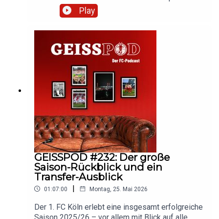
zurück. Wie steht es um die Kaderplanung? Was
Play
steckt wirklich hinter dem Skhiri-Alvarez-Gerücht?
Und was sagt Thomas Kessler zur neuen Saison?
Hört rein und diskutiert mit!So wurde der
GEISSPOD produziertMikrofon: Shure
MV7+Mischpult: Rode Podcaster
ProSoftware: Audacity
GEISSPOD #232: Der große
Saison-Rückblick und ein
Transfer-Ausblick
|
01:07:00
Montag, 25. Mai 2026
Der 1. FC Köln erlebt eine insgesamt erfolgreiche
Saison 2025/26 – vor allem mit Blick auf alle