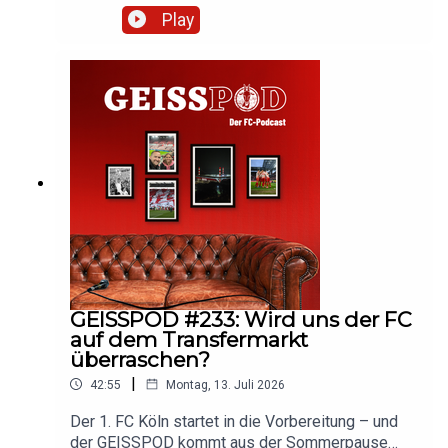
Marc mit sky-Reporter Marlon Irlbacher über die
Play
Transfer-Strategie der Geißböcke. Hört rein und
diskutiert mit!
GEISSPOD #233: Wird uns der FC
auf dem Transfermarkt
überraschen?
|
42:55
Montag, 13. Juli 2026
Der 1. FC Köln startet in die Vorbereitung – und
der GEISSPOD kommt aus der Sommerpause