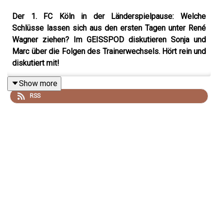
Der 1. FC Köln in der Länderspielpause: Welche
Schlüsse lassen sich aus den ersten Tagen unter René
Wagner ziehen? Im GEISSPOD diskutieren Sonja und
Marc über die Folgen des Trainerwechsels. Hört rein und
diskutiert mit!
Show more
RSS
Dieser GEISSPOD wird präsentiert von unserem
Partner
Phantasialand
.
So wurde der GEISSPOD produziert
Mikrofon:
Shure MV7+
Mischpult:
Rode Podcaster Pro