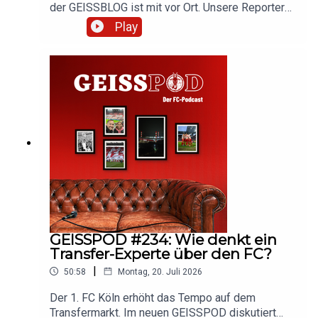
der GEISSBLOG ist mit vor Ort. Unsere Reporter
Martin und Marc berichten aus Kitzbühel und
Play
diskutieren die Entwicklungen vor Ort und auf
dem Transfermarkt. Hört rein und diskutiert mit!
GEISSPOD #234: Wie denkt ein
Transfer-Experte über den FC?
|
50:58
Montag, 20. Juli 2026
Der 1. FC Köln erhöht das Tempo auf dem
Transfermarkt. Im neuen GEISSPOD diskutiert