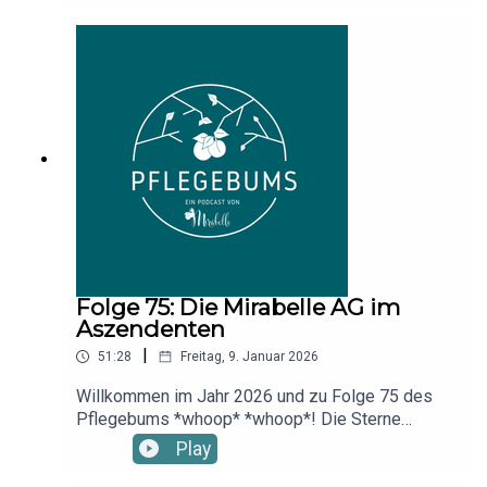
*whoop*Braucht Robert Hille Grimm einen
Wikipedia-Eintrag? Was macht er wirklich beim
Bundeskriminalamt? Was unterscheidet gute von
schlechten Mirabellen? Und die wichtigste Frage:
Schafft Sandra olympisches Gold im
Schnabeltassen-Sortieren?Jetzt bei einer neuen
Runde Pflegebums *whoop* *whoop*
Folge 75: Die Mirabelle AG im
Aszendenten
|
51:28
Freitag, 9. Januar 2026
Willkommen im Jahr 2026 und zu Folge 75 des
Pflegebums *whoop* *whoop*! Die Sterne
stehen gut, wir sind im Aszendent Mirabelle,
Play
Silvester ist offiziell vorbei – die Reste sind aber