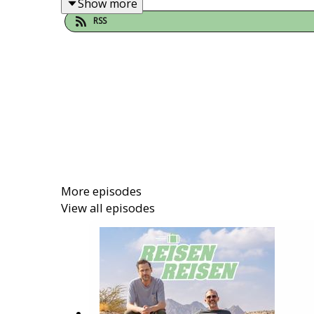
Show more
—
RSS
🇯🇵
Das echte Japan. Wie wir es lieben. Jetzt al
Wir haben eine
exklusive
Japan-Reise für euch
aber nie in einem Paket hatten. Alle Details zu
🌍 Erhaltet einen exklusiven 15% Rabatt auf 
oder geht zu
https://saily.com/reisen
⛵
More episodes
View all episodes
Weitere Werbepartner findet ihr
hier
.
Foto-Credit: Thomas Rabsch
Instagram
Mehr Reisen Reisen gibt es bei
Instagram
.
Abboniere unseren Blog unter
reisenreisen.in