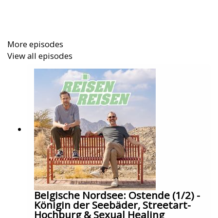
wieder eine Sonderfolge zu Essen gewünscht – jetzt
nehmen wir euch mit in kleine Gassen, in
Restaurants, die ihr niemals selbst finden würdet, an
Sushi-Bars direkt aus dem Himmel. Wir servieren
More episodes
euch zartes Wagyu-Steak, Soba-Nudeln aus
View all episodes
Buchweizen, Baumrinde in Tempeln oder das
unglaublich leckere Macha Parfait und andere
fantastische Nachspeisen. Es gibt leicht frittiertes,
gegorene Sojabohnen, Wasabi-Oktopus mit Schleim
(!) und immer die passende Geschichte dazu. Wie ihr
es von uns erwartet: Essen als Abenteuer und viele
neue Einblicke in ein Land, das mit jeder Mahlzeit
spannender wird.
Belgische Nordsee: Ostende (1/2) -
Königin der Seebäder, Streetart-
Hochburg & Sexual Healing