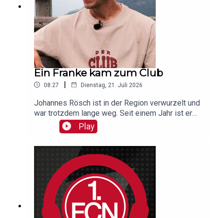
Ein Franke kam zum Club
|
08:27
Dienstag, 21. Juli 2026
Johannes Rösch ist in der Region verwurzelt und
war trotzdem lange weg. Seit einem Jahr ist er
nun Reha- und Athletik-Trainer beim Club und hat
Play
uns im Club-Podcast erzählt, was das eigentlich
heißt. Und weil es irgendwie auch in Bruneck
begann, ist natürlich auch die Kulisse passend
gewählt!