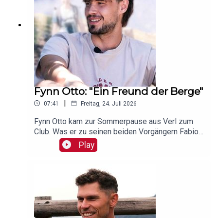
Fynn Otto: "Ein Freund der Berge"
|
07:41
Freitag, 24. Juli 2026
Fynn Otto kam zur Sommerpause aus Verl zum
Club. Was er zu seinen beiden Vorgängern Fabio
Gruber sowie Tom Baack zu sagen hat und wie es
Play
ihm in seinen ersten Wochen beim 1. FC Nürnberg
geht, hat er uns im Club-Podcast verraten!