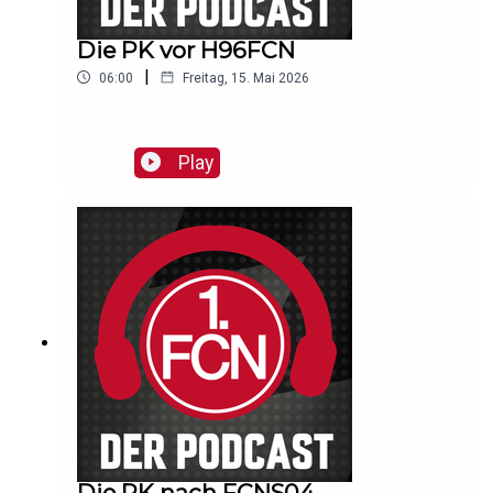
Die PK vor H96FCN
|
06:00
Freitag, 15. Mai 2026
Play
Die PK nach FCNS04