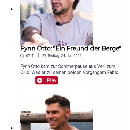
Fynn Otto: "Ein Freund der Berge"
|
07:41
Freitag, 24. Juli 2026
Fynn Otto kam zur Sommerpause aus Verl zum
Club. Was er zu seinen beiden Vorgängern Fabio
Gruber sowie Tom Baack zu sagen hat und wie es
Play
ihm in seinen ersten Wochen beim 1. FC Nürnberg
geht, hat er uns im Club-Podcast verraten!