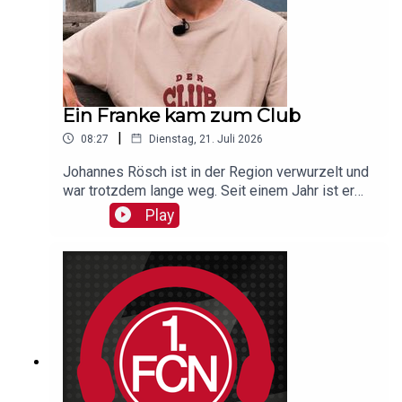
Ein Franke kam zum Club
|
08:27
Dienstag, 21. Juli 2026
Johannes Rösch ist in der Region verwurzelt und
war trotzdem lange weg. Seit einem Jahr ist er
nun Reha- und Athletik-Trainer beim Club und hat
Play
uns im Club-Podcast erzählt, was das eigentlich
heißt. Und weil es irgendwie auch in Bruneck
begann, ist natürlich auch die Kulisse passend
gewählt!