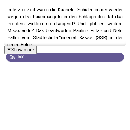
In letzter Zeit waren die Kasseler Schulen immer wieder
wegen des Raummangels in den Schlagzeilen. Ist das
Problem wirklich so drängend? Und gibt es weitere
Missstände? Das beantworten Pauline Fritze und Nele
Haller vom Stadtschüler*innenrat Kassel (SSR) in der
neuen Folge.
Show more
Sie gehen auch darauf ein, welche Auswirkungen die
RSS
Corona-Pandemie immer noch auf den Unterricht hat und
was ihnen die Arbeit im SSR erleichtern würde.
Artikel über die Raumnot an Kasseler Schulen:
https://www.hna.de/kassel/auch-ersatz-benoetigt-platz-
92636797.html
Kontakt zum SSR:
https://www.instagram.com/ssr.kassel/