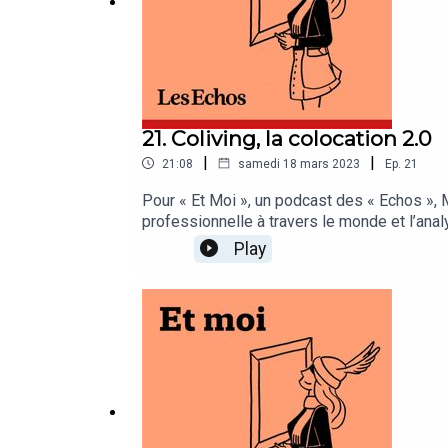
21. Coliving, la colocation 2.0
|
|
21:08
samedi 18 mars 2023
Ep.
21
Pour « Et Moi », un podcast des « Echos », 
professionnelle à travers le monde et l’anal
« Echos » présenté par Michèle Warnet. Cet
Play
(architecte associée chez Bond Society), Eug
Ganne. Musique et illustration sonore : AK. Id