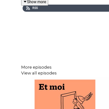
Show more
Willy Ganne. Musique et illustration sonore : AK. Id
RSS
More episodes
View all episodes