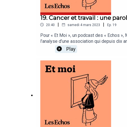
19. Cancer et travail : une paro
|
|
20:40
samedi 4 mars 2023
Ep.
19
Pour « Et Moi », un podcast des « Echos », 
l’analyse d’une association qui depuis dix 
« Echos » présenté par Michèle Warnet. Cet 
Play
(cofondatrice et directrice d’Entreprise et C
et illustration sonore : AK. Identité graphique