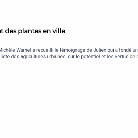
et des plantes en ville
ichèle Warnet a recueilli le témoignage de Julien qui a fondé un 
iste des agricultures urbaines, sur le potentiel et les vertus d
présenté par Michèle Warnet. Cet épisode a été enregistré en ma
in partagé « Le nid de l’Ortolan »), Christine Aubry (ingénieure d
d »). Réalisation : Willy Ganne. Musique et illustration sonore : A