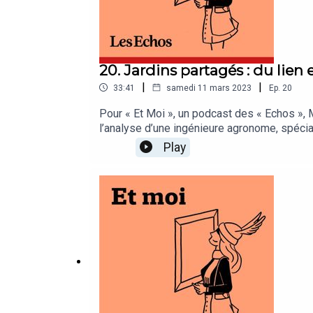
20. Jardins partagés : du lien 
|
|
33:41
samedi 11 mars 2023
Ep.
20
Pour « Et Moi », un podcast des « Echos », M
l’analyse d’une ingénieure agronome, spécial
ville.Et Moi est un podcast des « Echos » 
Play
Invités : Julien Chameroy (fondateur du jard
Vidalie (journaliste pour « Les Echos Week-En
DR.