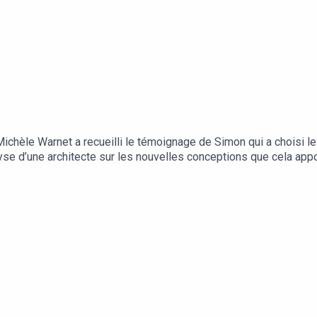
Michèle Warnet a recueilli le témoignage de Simon qui a choisi l
yse d’une architecte sur les nouvelles conceptions que cela appo
 épisode a été enregistré en mars 2023. Rédaction en chef : Clé
énie Deloire (journaliste pour « Les Echos Week-End ») et Simon (
entité graphique : Les Echos. Illustration : DR.