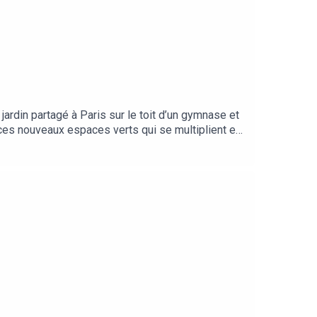
jardin partagé à Paris sur le toit d’un gymnase et
e ces nouveaux espaces verts qui se multiplient en
rs 2023. Rédaction en chef : Clémence Lemaistre.
e recherche chez AgroParisTech, Inrae) et Anne
K. Identité graphique : Les Echos. Illustration :