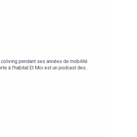
e coliving pendant ses années de mobilité
rte à l’habitat.Et Moi est un podcast des
mence Lemaistre. Invités : Stéphanie Morio
électronicien et « coliver »). Réalisation : Willy