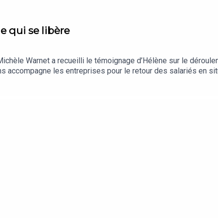
le qui se libère
Michèle Warnet a recueilli le témoignage d’Hélène sur le déroulem
ans accompagne les entreprises pour le retour des salariés en si
épisode a été enregistré en mars 2023. Rédaction en chef : Clém
ancer), Neïla Beyler (journaliste aux « Echos ») et Hélène (directr
 : Les Echos. Illustration : DR.