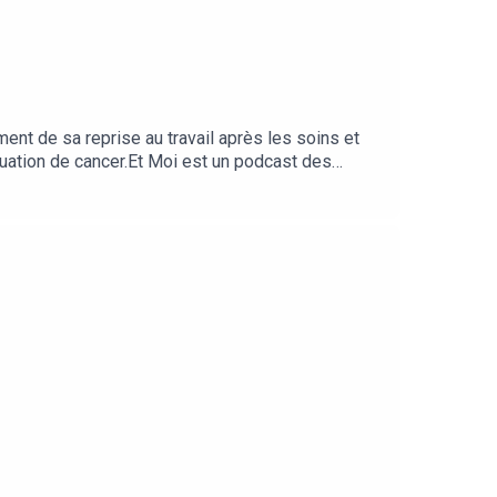
ent de sa reprise au travail après les soins et
tuation de cancer.Et Moi est un podcast des
ence Lemaistre. Invitées : Nathalie Vallet-Renart
ice de projet). Réalisation : Willy Ganne. Musique