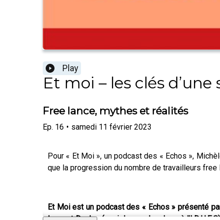
Play
Et moi – les clés d’un
Free lance, mythes et réalités
Ep.
16
•
samedi 11 février 2023
Pour « Et Moi », un podcast des « Echos », Michèl
que la progression du nombre de travailleurs free la
Et Moi est un podcast des « Echos » présenté par
Laurent Duclos (sociologue chercheur à l’I.D.H.E.S