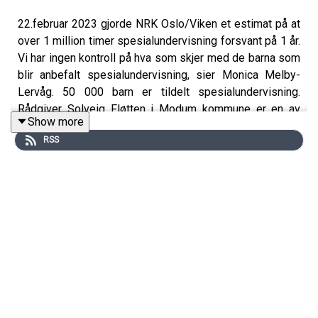
22.februar 2023 gjorde NRK Oslo/Viken et estimat på at
over 1 million timer spesialundervisning forsvant på 1 år.
Vi har ingen kontroll på hva som skjer med de barna som
blir anbefalt spesialundervisning, sier Monica Melby-
Lervåg. 50 000 barn er tildelt spesialundervisning.
Rådgiver Solveig Fløtten i Modum kommune er en av
Show more
lærerne som har varslet om bortfallet av timer, uten at
RSS
det medførte endring. I dagens episode har vi besøk av
både Monica Melby- Lervåg og Solveig Fløtten, i tillegg
til rektor og nestleder i Skoleforbundet, Mona
Søbyskogen og vert Ingunn Folgerø.
Vi spør oss:
Hvorfor tillates disse lovbruddene? Hvorfor aksepterer
vi og legger til rette for at elevene ikke får hjelpen de har
krav på?