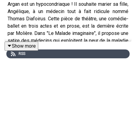
Argan est un hypocondriaque ! Il souhaite marier sa fille,
Angélique, à un médecin tout à fait ridicule nommé
Thomas Diafoirus. Cette pièce de théâtre, une comédie-
ballet en trois actes et en prose, est la dernière écrite
par Molière. Dans "Le Malade imaginaire", il propose une
satire des médecins qui exploitent la peur de la maladie
Show more
et de la mort. Écoutez le meilleur résumé de cette
RSS
histoire ! 👂
Un podcast du
Studio Biloba
, présenté par Loïc Landrau.
Autres podcasts recommandés :
🧠
Culture G
👑
Pépites d'Histoire