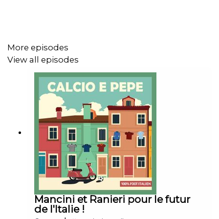
étoiles ⭐⭐⭐⭐⭐ sur Apple Podcasts.
More episodes
. Suivez-nous
View all episodes
👉 sur
Twitter
👉 sur
Apple Podcast
👉 sur
Spotify
👉 sur
Deezer
... mais aussi sur Podcast Addict, Youtube, via flux rss...
Et n'oubliez pas notre site internet :
www.calcioepepe.fr
Mancini et Ranieri pour le futur
de l'Italie !