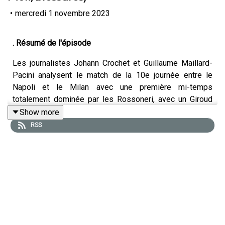
•
mercredi 1 novembre 2023
. Résumé de l'épisode
Les journalistes Johann Crochet et Guillaume Maillard-
Pacini analysent le match de la 10e journée entre le
Napoli et le Milan avec une première mi-temps
totalement dominée par les Rossoneri, avec un Giroud
double buteur, avant la réaction des Napolitains lors de la
Show more
deuxième période avec un Politano énergique et un
RSS
Raspadori entre les lignes, malgré l'expulsion du
brésilien Natan, et où chaque entraîneur pourra être
satisfait d'une partie du match et déçu de l'autre, avec
des problèmes encore très identifiées à Naples et
Milan.
Pour nous encourager, n'hésitez pas à mettre 5