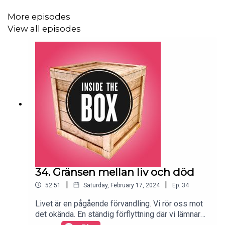
varit ett hotat kulturarv. På lertavlor, pergament
eller hugget i sten – alltsedan människan började
More episodes
nedteckna sin historia har det funnits de som har
View all episodes
velat äga, förstöra, gömma eller förfalska detta
kulturarv. Varför är allas rätt till kulturarv viktigt för
demokratin och för yttrandefriheten? Med Maria
Dahlström, intendent Världskulturmuseerna,
Greger Bergvall, bibliotekarie Kungliga biblioteket
och Anna Carlstedt, utbildningsledare och
författare. Moderator: Anna-Karin Johansson,
generalsekreterare Svenska Unescorådet.
34. Gränsen mellan liv och död
|
|
52:51
Saturday, February 17, 2024
Ep.
34
Livet är en pågående förvandling. Vi rör oss mot
det okända. En ständig förflyttning där vi lämnar
något för att närma oss något nytt. I detta samtal