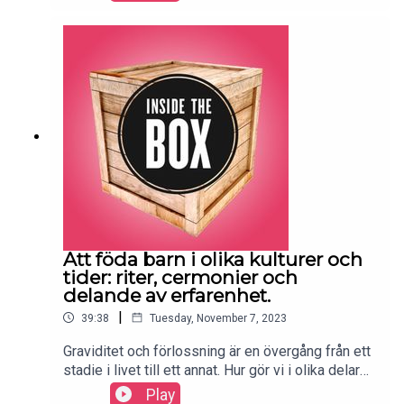
world. Playing card games, on the other hand, is
another story...The guest in this episode is Jacob
Schmidt-Madsen, Ph.D in Indology and game
researcher, from the University of Copenhagen.T
he moderator is Björn Lindgren, educator at the
Museum of World Culture.Ljudproducent: Niklas
Sjösvärd. Producenter: Jenny Högström Berntson
och Rebecka Bukovinszky.Inside the Box
produceras av Världskulturmuseet och Centrum
för kritiska kulturarvsstudier (Göteborgs
universitet) i samarbete med Folkuniversitetet.
Att föda barn i olika kulturer och
tider: riter, cermonier och
delande av erfarenhet.
|
39:38
Tuesday, November 7, 2023
Graviditet och förlossning är en övergång från ett
stadie i livet till ett annat. Hur gör vi i olika delar
av världen för att underlätta för denna stora
Play