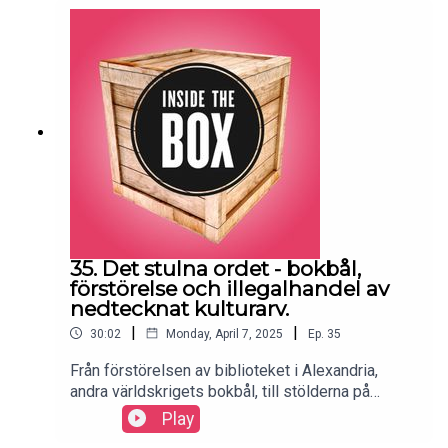
35. Det stulna ordet - bokbål,
förstörelse och illegalhandel av
nedtecknat kulturarv.
|
|
30:02
Monday, April 7, 2025
Ep.
35
Från förstörelsen av biblioteket i Alexandria,
andra världskrigets bokbål, till stölderna på
Kungliga biblioteket i Stockholm och
Play
plundringarna i Ukraina, har det nedtecknade ordet