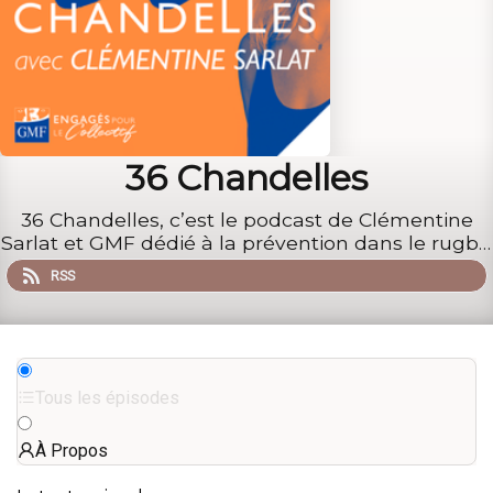
36 Chandelles
36 Chandelles, c’est le podcast de Clémentine
Sarlat et GMF dédié à la prévention dans le rugby.
Clémentine Sarlat, journaliste spécialisée dans le
RSS
sport, de donner la parole à celles et ceux qui
sont, directement ou non concernés par la
pratique d...
Tous les épisodes
À Propos