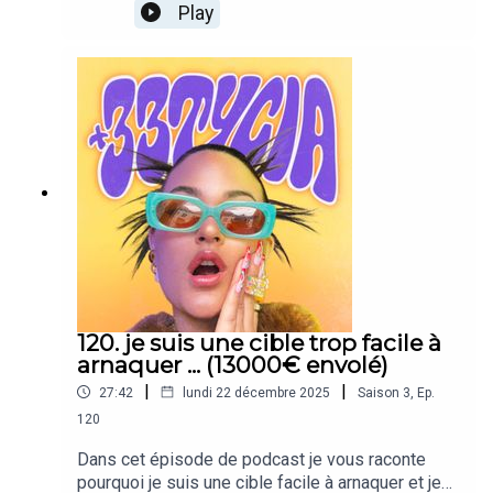
board pour 2026 (manifestation et projets
Play
concrets) Je vous parle aussi de mon nouveal
achat immobilier et de l'avenir de ma marque de
Papeterie Pour shopper le planner 2026:
https://noprocrastinationclub.fr/Pour découvrir
mes recherches d'appartement:
https://www.youtube.com/watch?
v=5OEte99tjN0&t=639sEt me suivre sur
Instagram pour un peu de tout ça mélangé:
https://www.instagram.com/tyciadchannel/ Que
du love et bonne écoute <3
120. je suis une cible trop facile à
arnaquer ... (13000€ envolé)
|
|
27:42
lundi 22 décembre 2025
Saison
3
,
Ep.
120
Dans cet épisode de podcast je vous raconte
pourquoi je suis une cible facile à arnaquer et je