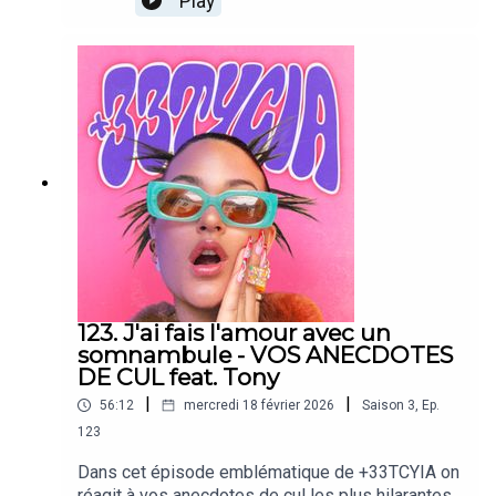
Play
et celles dont vous riez aujourd'hui ! Me suivre
sur Instagram: @tyciadchannelSuivre Tony sur
Instagram: @Tonytruant_Pour me
contacter/proposer un sujet de podcast c'est via:
33tycia@gmail.comBonne écoute, que du love.
123. J'ai fais l'amour avec un
somnambule - VOS ANECDOTES
DE CUL feat. Tony
|
|
56:12
mercredi 18 février 2026
Saison
3
,
Ep.
123
Dans cet épisode emblématique de +33TCYIA on
réagit à vos anecdotes de cul les plus hilarantes