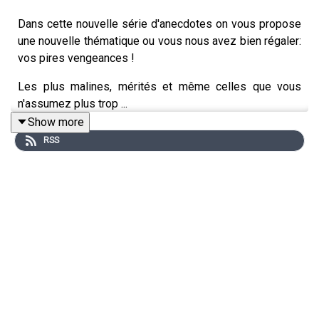
Dans cette nouvelle série d'anecdotes on vous propose
une nouvelle thématique ou vous nous avez bien régaler:
vos pires vengeances !
Les plus malines, mérités et même celles que vous
n'assumez plus trop ...
Show more
RSS
PS: ON A ADOOOOOOOORÉ !
Me suivre sur Instagram: @tyciadchannel
Suivre Tony sur Instagram: @Tonytruant_
Pour me contacter/proposer un sujet de podcast c'est
via: 33tycia@gmail.com