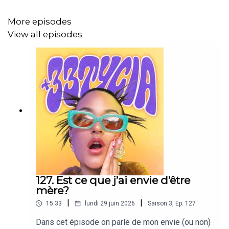
Bonne écoute, que du love.
More episodes
View all episodes
127. Est ce que j’ai envie d’être
mère?
|
|
15:33
lundi 29 juin 2026
Saison
3
,
Ep.
127
Dans cet épisode on parle de mon envie (ou non)