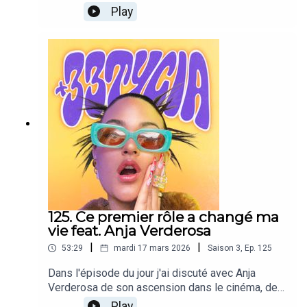
des prochains sujet, etc ! VOUS M'AVEZ MANQUÉ
Play
<3 Découvrir mon cahier de vacances d'été pour
adulte le "Summer Break Club":
https://noprocrastinationclub.fr/Les vlog travaux
sur ma chaine YouTube:
https://www.youtube.com/@tyciadchannel/video
sMe suivre sur Instagram: @tyciadchannelPour
me contacter/proposer un sujet de podcast c'est
via: 33tycia@gmail.comBonne écoute, que du
love.
125. Ce premier rôle a changé ma
vie feat. Anja Verderosa
|
|
53:29
mardi 17 mars 2026
Saison
3
,
Ep.
125
Dans l'épisode du jour j'ai discuté avec Anja
Verderosa de son ascension dans le cinéma, de
ses débuts au théâtre jusqu'aux nominations aux
Play