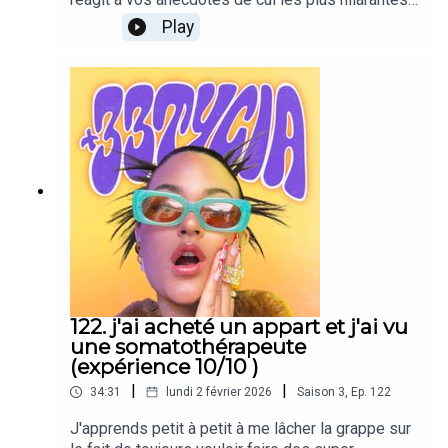
comme d'habitude, toujours bien accompagné
Play
avec Tony evidemment ! Me suivre sur Instagram:
@tyciadchannelSuivre Tony sur Instagram:
@Tonytruant_Pour me contacter/proposer un
sujet de podcast c'est via:
33tycia@gmail.comBonne écoute, que du love.
122. j'ai acheté un appart et j'ai vu
une somatothérapeute
(expérience 10/10 )
|
|
34:31
lundi 2 février 2026
Saison
3
,
Ep.
122
J'apprends petit à petit à me lâcher la grappe sur