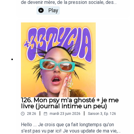
de devenir mère, de la pression sociale, des
peurs face à la société actuelle,etc . Parce qu’à
Play
passé 30 ans c’est une question que tu te poses
forcément
126. Mon psy m'a ghosté + je me
livre (journal intime un peu)
|
|
28:26
mardi 23 juin 2026
Saison
3
,
Ep.
126
Hello .... Je crois que ça fait longtemps qu'on
s'est pas vu par ici! Je vous update de ma vie,