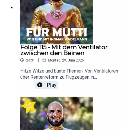
Folge 115 - Mit dem Ventilator
zwischen den Beinen
|
24:31
Montag, 29. Juni 2026
Hitze Witze und bunte Themen: Von Ventilatoren
über Rentenreform zu Flugzeugen in
chinesischen Hochhäusern. Für euch - für Mutti!
Play