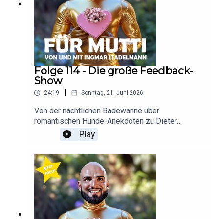
Folge 114 - Die große Feedback-
Show
|
24:19
Sonntag, 21. Juni 2026
Von der nächtlichen Badewanne über
romantischen Hunde-Anekdoten zu Dieter
Bohlens Politik-Kompetenz: Alles drin für euch
Play
und für Mutti! Hier der Link zum Podcast mit
Florian Schroeder:
https://open.spotify.com/episode/3UIThXFaTCxf
O6qDMeVMcu?si=AkLtuxjfQNCKHPhWMxplhQ