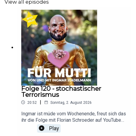
View all episodes
Folge 120 - stochastischer
Terrorismus
|
20:52
Sonntag, 2. August 2026
Ingmar ist müde vom Wochenende, freut sich das
ihr die Folge mit Florian Schroeder auf YouTube
so fleißig guckt und klärt ausführlich das Thema
Play
„stochastischer Terrorismus“. Für euch - für Mutti!