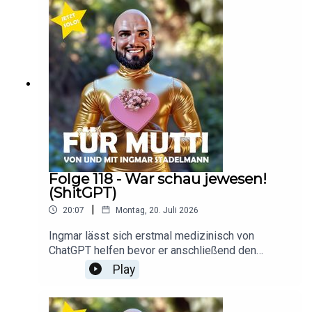
anstehenden Wahlen in Sachsen-Anhalt und
Meck-Pomm… für euch, Für Mutti!
Folge 118 - War schau jewesen!
(ShitGPT)
|
20:07
Montag, 20. Juli 2026
Ingmar lässt sich erstmal medizinisch von
ChatGPT helfen bevor er anschließend den
Warschau-Trip mit seinen Jungs Revue passieren
Play
lässt. Für euch - und für Mutti!