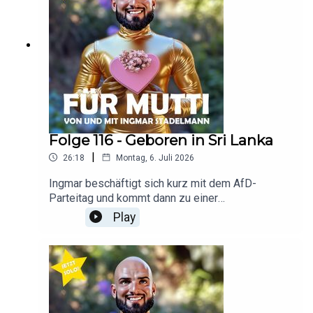
Folge 116 - Geboren in Sri Lanka
|
26:18
Montag, 6. Juli 2026
Ingmar beschäftigt sich kurz mit dem AfD-
Parteitag und kommt dann zu einer
bemerkenswerten Aussage von Alice Weidel, die
Play
im krassen Konflikt mit Björn Höcke steht. Danach
gibt’s eine ausführliche Analyse wohnen in der
Stadt vs wohnen vor der Stadt. Für Mutti!