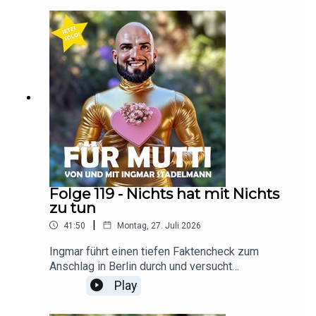
Tickets für Stadelmann liest die
Bibel:https://www.eventim.de/artist/ingmar-
stadelmann/ingmar-stadelmann-stadelmann-
liest-die-bibel-ein-satirischer-diskurs-
4123008/?srsltid=AfmBOor1D4d5-
evIEG2ZA6FMZq_NvQ1hNBwPF9dmaTqY7YwU2
HLetClH
Folge 119 - Nichts hat mit Nichts
zu tun
|
41:50
Montag, 27. Juli 2026
Ingmar führt einen tiefen Faktencheck zum
Anschlag in Berlin durch und versucht
herauszufinden, in welchem Zusammenhang
Play
dieser Anschlag stehen könnte. Anschließend
gibt es überraschende Erkenntnisse zu den