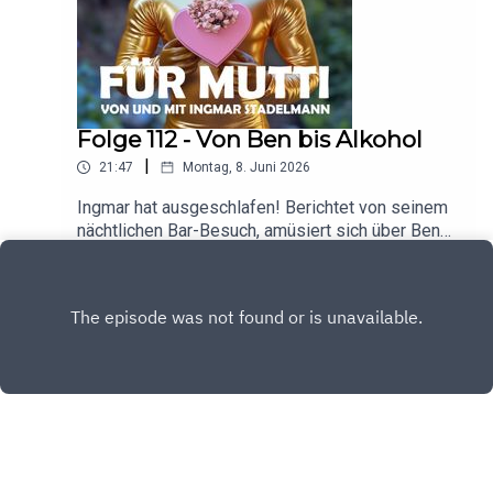
Folge 112 - Von Ben bis Alkohol
|
21:47
Montag, 8. Juni 2026
Ingmar hat ausgeschlafen! Berichtet von seinem
nächtlichen Bar-Besuch, amüsiert sich über Ben
unscripted Eigentor, spricht über das Mutti-
Play
Feedback und gibt Ausblick auf neue Folgen „Ich
hab da mal ne Frage!“. Für euch - für Mutti!
Copyright
Ingmar Stadelmann & Ponywurst Productions