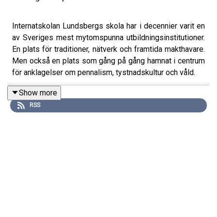
Internatskolan Lundsbergs skola har i decennier varit en
av Sveriges mest mytomspunna utbildningsinstitutioner.
En plats för traditioner, nätverk och framtida makthavare.
Men också en plats som gång på gång hamnat i centrum
för anklagelser om pennalism, tystnadskultur och våld.
Show more
RSS
I det här avsnittet av 24Frågor gästar journalisten
Johannes Hallbom, aktuell med SVT:s omtalade
dokumentärserie Arvtagarna. En serie som blivit en av
årets mest omdiskuterade tv-produktioner och som
väckt starka reaktioner från såväl tidigare elever som
föräldrar, skolledning och profiler med kopplingar till
Lundsberg.