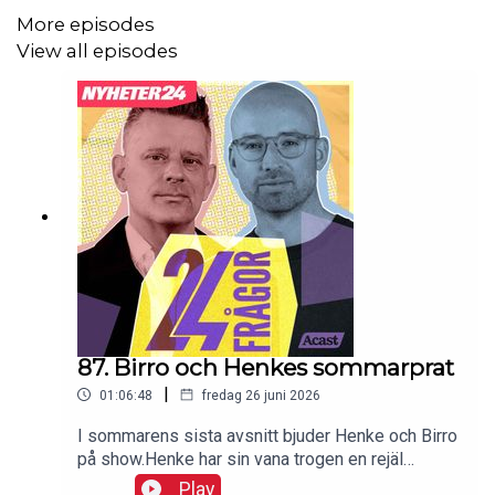
Varför?
More episodes
View all episodes
Vi reder ut i det i veckans avsnitt av 24 Frågor.
Möt en idrottsstjärna som kanske går sin tuffaste match
just nu, kampen för barn som exploateras sexuellt på
internet.
Varmt välkommen till 24Frågor – i din poddspelare och
på Nyheter24:s YouTube.
Programledare
:
Henrik Eriksson
&
Marcus Birro
Följ oss på
Tiktok:
https://www.tiktok.com/@24fragorpodcast
87. Birro och Henkes sommarprat
Följ oss på
|
01:06:48
fredag 26 juni 2026
Instagram:
https://www.instagram.com/24fragorpodcast
I sommarens sista avsnitt bjuder Henke och Birro
på show.Henke har sin vana trogen en rejäl
mediespaning om allt från Almedalen till fotbolls-
Play