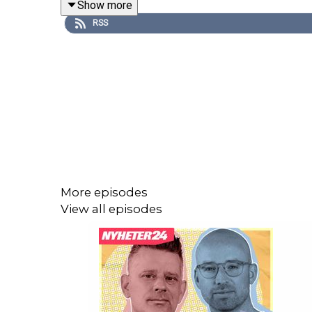
Show more
hatbrev till Skåne”.
RSS
Vi pratar också om kulturvärlden och pengar. Tone 
kulturella rum. Vad lägger hon sina pengar på?
Dessutom: offentligheten, självbilden och livet so
offentligheten?
Och så pratar vi förstås om
Cyklopernas land
– pr
Ett samtal om litteratur, klass, pengar, identitet 
Varmt välkommen till 24Frågor – i din poddspelar
More episodes
View all episodes
Programledare
:
Henrik Eriksson
&
Marcus Birro
Följ oss på Tiktok:
https://www.tiktok.com/@24fr
Följ oss på Instagram:
https://www.instagram.com