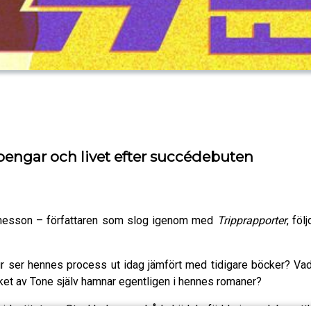
pengar och livet efter succédebuten
nesson – författaren som slog igenom med
Tripprapporter
, fö
Hur ser hennes process ut idag jämfört med tidigare böcker? V
ket av Tone själv hamnar egentligen i hennes romaner?
h identitet, om Stockholm som både kärleksförklaring och besatt