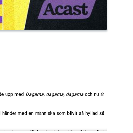
ljde upp med
Dagarna, dagarna, dagarna
och nu är
ad händer med en människa som blivit så hyllad så
het, och om varför hon beskriver
Ultravåld
som “ett