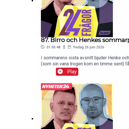
87. Birro och Henkes sommar
|
01:06:48
fredag 26 juni 2026
I sommarens sista avsnitt bjuder Henke och 
(som sin vana trogen kom en timme sent) få
VM-låt.Garanterat förbryllande och underhåll
Play
snackar åldrande och författarskap och ingen
det.Henke och Birro tackar också alla lyssnar
sommaren.Men lyssna på detta först.Varmt v
https://www.tiktok.com/@24fragorpodcastF