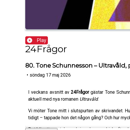
Play
24Frågor
80. Tone Schunnesson – Ultravåld, 
•
söndag 17 maj 2026
I veckans avsnitt av
24Frågor
gästar Tone Schun
aktuell med nya romanen
Ultravåld
.
Vi möter Tone mitt i slutspurten av skrivandet. 
tidigt – tappade hon det någon gång? Och hur myc
Det blir ett samtal om skrivande som drivkraft oc