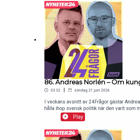
86. Andreas Norlén – Om kung
|
53:32
söndag 21 juni 2026
I veckans avsnitt av 24Frågor gästar Andrea
hålla ihop svensk politik när den varit som m
van vid rollen som talman att han ibland kä
Play
personer också är besatt av tomater, poesi 
Hur stressad var han egentligen under den k
under de där månaderna när hela landet vän