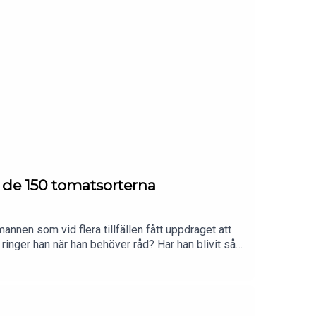
 de 150 tomatsorterna
nen som vid flera tillfällen fått uppdraget att
 ringer han när han behöver råd? Har han blivit så
et sig egentligen att en av Sveriges mäktigaste
rna som satte honom i centrum för svensk politik.
bilda en regering? Och hur mycket sömn försvann
relationen till kungen och om varför så många