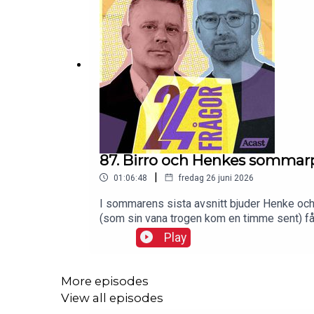
87. Birro och Henkes sommar
|
01:06:48
fredag 26 juni 2026
I sommarens sista avsnitt bjuder Henke och 
(som sin vana trogen kom en timme sent) få
VM-låt.Garanterat förbryllande och underhåll
Play
snackar åldrande och författarskap och ingen
det.Henke och Birro tackar också alla lyssnar
sommaren.Men lyssna på detta först.Varmt v
More episodes
https://www.tiktok.com/@24fragorpodcastF
View all episodes