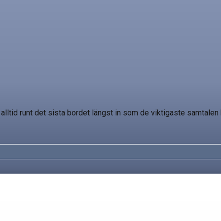
ltid runt det sista bordet längst in som de viktigaste samtalen h