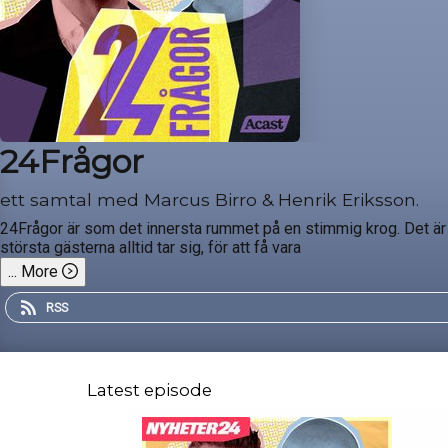
24Frågor
ett samtal med Marcus Birro & Henrik Eriksson.
24Frågor är som det innersta rummet på en stimmig krog. Det är al
största gästerna alltid tar sig, för att få vara
...
More
RSS
Latest episode