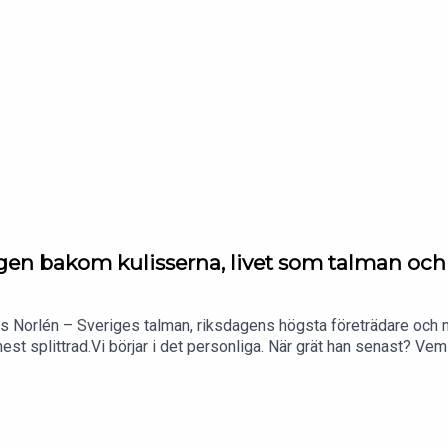
en bakom kulisserna, livet som talman och
s Norlén – Sveriges talman, riksdagens högsta företrädare och man
est splittrad.Vi börjar i det personliga. När grät han senast? Vem
nner sig som "Herr talman" även utanför jobbet? Och hur kommer d
och historia?Sedan går vi in på de dramatiska regeringsbildninga
aotiska hösten 2018? När trodde han att det inte skulle gå att 
tade på besked?Vi pratar också om talmannens verkliga makt, om 