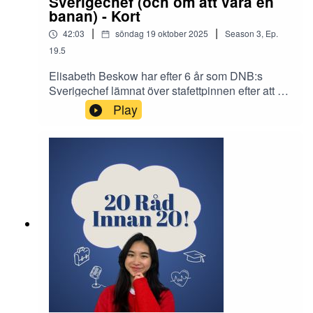
Sverigechef (och om att vara en
banan) - Kort
|
|
42:03
söndag 19 oktober 2025
Season
3
,
Ep.
19.5
Elisabeth Beskow har efter 6 år som DNB:s
Sverigechef lämnat över stafettpinnen efter att ha
ökat intäkterna i svenska DNB med 76 procent
Play
och omsättningen med 64 procent. Hon har haft
diverse ledarroller i snart 30 år och suttit i många
olika styrelser. Men hur har framgångssagan
egentligen sett ut? Vad krävs för att nå toppen av
karriärstegen och vad innebär det att vara en bra
ledare? Allt detta och mycket mer i det senaste
avsnittet av 20 råd innan 20!