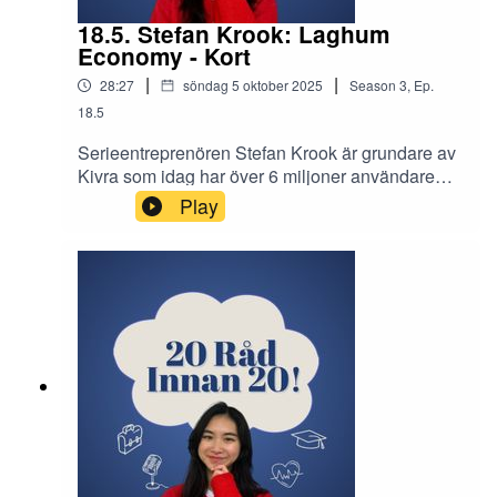
18.5. Stefan Krook: Laghum
Economy - Kort
|
|
28:27
söndag 5 oktober 2025
Season
3
,
Ep.
18.5
Serieentreprenören Stefan Krook är grundare av
Kivra som idag har över 6 miljoner användare
samt stiftelsen GoodCause, som bland annat
Play
ligger bakom GodEl. Han är även känd som
serieinvesterare och har bland annat investerat i
energitechföretaget Flower. Idag sitter han i
diverse styrelser och är aktuell med boken
Laghum Economy. I detta avsnitt berättar Stefan
om idén med boken Laghum Economy och om
ett nytt sätt att se på marknadsekonomin. Allt
detta och mycket mer i det senaste avsnittet av
20 råd innan 20!