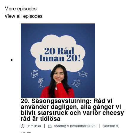
More episodes
Tiktok: 20innan20
View all episodes
LinkedIn: 20 råd innan 20
20. Säsongsavslutning: Råd vi
använder dagligen, alla gånger vi
blivit starstruck och varför cheesy
råd är tidlösa
|
|
01:10:38
söndag 9 november 2025
Season
3
,
Ep.
20