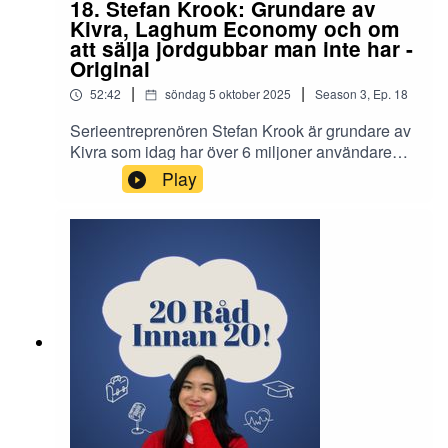
18. Stefan Krook: Grundare av
Kivra, Laghum Economy och om
att sälja jordgubbar man inte har -
Original
|
|
52:42
söndag 5 oktober 2025
Season
3
,
Ep.
18
Serieentreprenören Stefan Krook är grundare av
Kivra som idag har över 6 miljoner användare
samt stiftelsen GoodCause, som bland annat
Play
ligger bakom GodEl. Han är även känd som
serieinvesterare och har bland annat investerat i
energitechföretaget Flower. Idag sitter han i
diverse styrelser och är aktuell med boken
Laghum Economy. I detta avsnitt berättar Stefan
om hur han var som ung, om hur det är att vara
en av börsens yngste VD:ar, om resan med
Kivra, samt om boken Laghum Economy. Allt
detta och mycket mer i det senaste avsnittet av
20 råd innan 20!