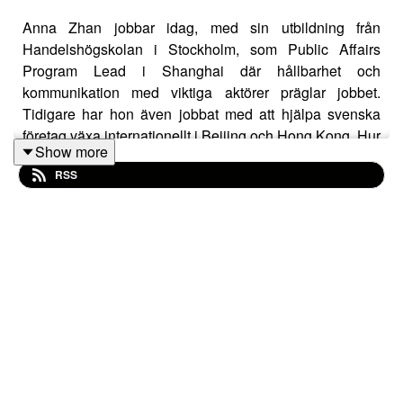
Anna Zhan jobbar idag, med sin utbildning från
Handelshögskolan i Stockholm, som Public Affairs
Program Lead i Shanghai där hållbarhet och
kommunikation med viktiga aktörer präglar jobbet.
Tidigare har hon även jobbat med att hjälpa svenska
företag växa internationellt i Beijing och Hong Kong. Hur
Show more
passar man in bland olika typer av människor, utan att
RSS
tappa sig själv? Vad är hennes upplevelser av imposter
syndrome? Och hur viktig har Zlatan varit för henne?
Allt detta och mycket mer i det senaste avsnittet av 20
råd innan 20!
Instagram: 20innan20