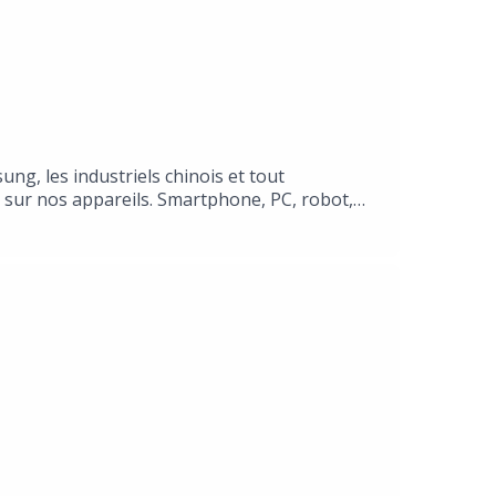
ung, les industriels chinois et tout
nt sur nos appareils. Smartphone, PC, robot,
qu’il change tout : confidentialité, rapidité,
 cet épisode de 135 grammes, analyse d’un
tème Apple. Une conversation avec Adrien
us invisible