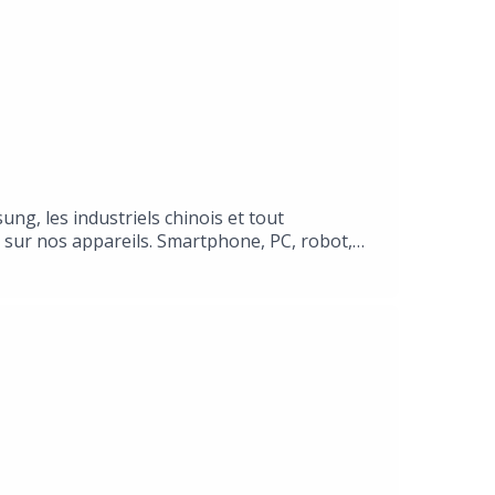
ung, les industriels chinois et tout
nt sur nos appareils. Smartphone, PC, robot,
 qu’il change tout : confidentialité, rapidité,
 cet épisode de 135 grammes, analyse d’un
tème Apple. Une conversation avec Adrien
us invisible