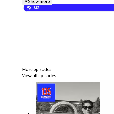
Show more
Mais ce podcast est aussi une histoire personn
RSS
combat entrepreneurial. Avec
SkinBit
, il déve
espère doubler la capacité de diagnostic der
préventive
: en répliquant à l’échelle industr
modèle de soin traditionnel avec un jumeau nu
amélioration des conditions de vie
pour des mil
Une conversation lucide, inspirante et nécessai
ne pas manquer si vous vous intéressez à la Med
More episodes
View all episodes