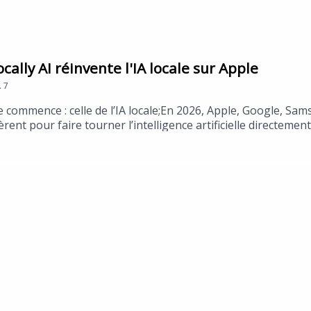
ocally AI réinvente l'IA locale sur Apple
.
7
e commence : celle de l’IA locale;En 2026, Apple, Google, Sams
ent pour faire tourner l’intelligence artificielle directeme
he de l’utilisateur. Pourquoi ce virage est stratégique ? Parce 
de la valeur entre hardware, software et plateformes.Dans
d’un développeur déjà engagé sur ce terrain avec l'écosys
ce que sera l’IA de demain : moins distante, plus intégrée, pl