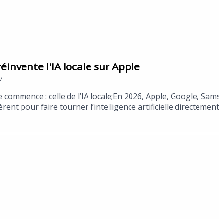
 réinvente l'IA locale sur Apple
7
e commence : celle de l’IA locale;En 2026, Apple, Google, Sams
ent pour faire tourner l’intelligence artificielle directeme
he de l’utilisateur. Pourquoi ce virage est stratégique ? Parce
de la valeur entre hardware, software et plateformes.Dans
d’un développeur déjà engagé sur ce terrain avec l'écosys
ce que sera l’IA de demain : moins distante, plus intégrée, pl