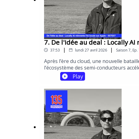
7. De l'idée au deal : Locally AI
|
|
37:53
lundi 27 avril 2026
Saison
7
,
Ep.
Après l’ère du cloud, une nouvelle bataill
l’écosystème des semi-conducteurs accélèr
voiture... Demain : la puissance se rapproc
Play
coûts, autonomie numérique… et partage 
basculement mondial avec le témoignage 
Grondin Fondateur de l'app Locally AI sur 