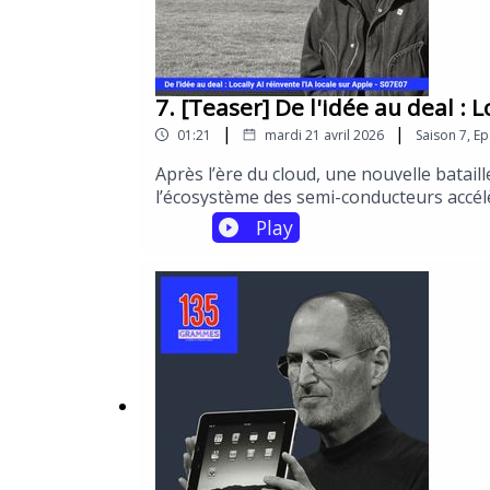
7. [Teaser] De l'idée au deal : L
|
|
01:21
mardi 21 avril 2026
Saison
7
,
Ep
Après l’ère du cloud, une nouvelle bataill
l’écosystème des semi-conducteurs accélèr
voiture... demain : la puissance se rapproc
Play
coûts, autonomie numérique… et partage 
basculement mondial avec le témoignage 
Grondin Fondateur de l'app Locally AI sur 