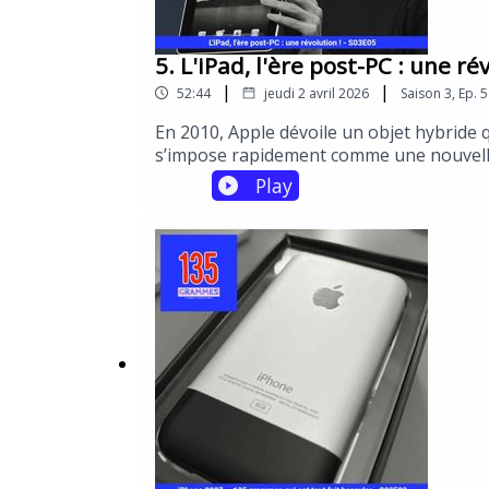
5. L'iPad, l'ère post-PC : une ré
|
|
52:44
jeudi 2 avril 2026
Saison
3
,
Ep.
5
En 2010, Apple dévoile un objet hybride q
s’impose rapidement comme une nouvelle i
Dès 1993, Apple expérimentait déjà avec
Play
décennie de tâtonnements, de visions co
de la tablette chez AppleLes choix techn
IveL’explosion des usages dès 2010 (média
moisNous analysons aussi comment l’iPad
informatique centrée sur l’écran, le tac
basculement stratégique dans l’histoir