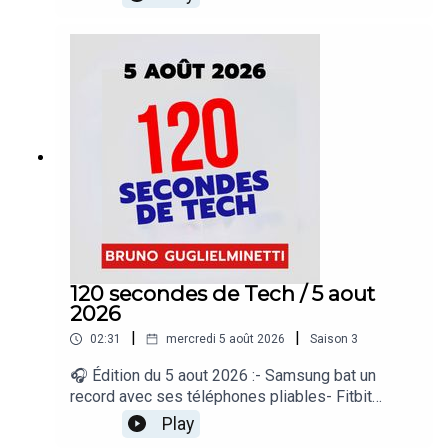
plus de téléphones à vendre en Amérique du
Nord- Disney ouvre ses personnages aux
créateurs TikTok- Mauvais conseil pour refroidir
les téléphones« 120 secondes de Tech », un
regard sur le quotidien de l’actualité numérique
proposé par Bruno Guglielminetti Découvrez
Micrologic.ca
120 secondes de Tech / 5 aout
2026
|
|
02:31
mercredi 5 août 2026
Saison
3
🎧 Édition du 5 aout 2026 :- Samsung bat un
record avec ses téléphones pliables- Fitbit
synchronise enfin ses données avec Apple
Play
Santé- Apple prépare un copier-coller entre