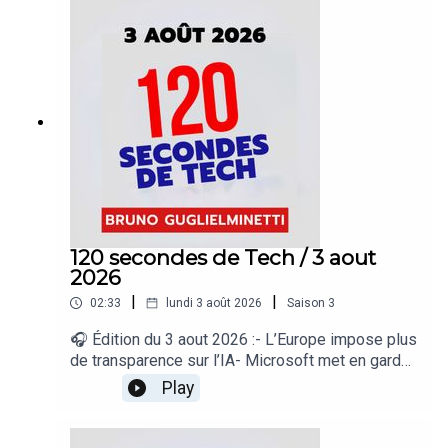
sans technologie- Apple préparerait de nouveaux
AirPods Pro- Une fuite révèle le Lenovo
Googlebook 15« 120 secondes de Tech », un
regard sur le quotidien de l’actualité numérique
proposé par Bruno Guglielminetti Découvrez
Micrologic.ca
120 secondes de Tech / 3 aout
2026
|
|
02:33
lundi 3 août 2026
Saison
3
🎧 Édition du 3 aout 2026 :- L’Europe impose plus
de transparence sur l’IA- Microsoft met en garde
contre les Wi-Fi publics- Google élargit Gemini
Play
Spark- Google suspend Nano Banana dans
Google Earth- Les jeunes Australiens toujours sur
les réseaux sociaux« 120 secondes de Tech », un