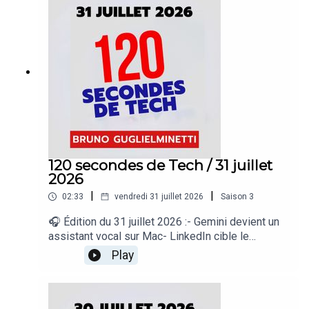
regard sur le quotidien de l’actualité numérique
proposé par Bruno Guglielminetti Découvrez
Micrologic.ca
120 secondes de Tech / 31 juillet
2026
|
|
02:33
vendredi 31 juillet 2026
Saison
3
🎧 Édition du 31 juillet 2026 :- Gemini devient un
assistant vocal sur Mac- LinkedIn cible le
contenu IA médiocre- Google Earth accueille
Play
Nano Banana- Waymo ajoute Gemini à ses
robotaxis- Microsoft prépare une super
application Copilot« 120 secondes de Tech », un
regard sur le quotidien de l’actualité numérique