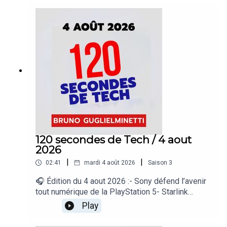
iPhone et Windows- Spotify dépasse les 300
millions d’abonnés payants- La prochaine Xbox
miserait sur la rétrocompatibilité totale« 120
secondes de Tech », un regard sur le quotidien de
l’actualité numérique proposé par Bruno
Guglielminetti Découvrez Micrologic.ca
120 secondes de Tech / 4 aout
2026
|
|
02:41
mardi 4 août 2026
Saison
3
🎧 Édition du 4 aout 2026 :- Sony défend l’avenir
tout numérique de la PlayStation 5- Starlink
pousse un pionnier du satellite à la faillite-
Play
Bluesky veut bâtir un réseau social ouvert à
grande échelle- DuckDuckGo lance des lunettes…