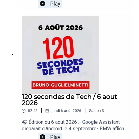
outils à ChatGPT- Google déploie « Demander à
Play
Maps » dans 160 pays- Suno veut mieux
identifier la musique créée par IA- Rockstar
dévoilera un nouvel aperçu de GTA VI« 120
secondes de Tech », un regard sur le quotidien de
l’actualité numérique proposé par Bruno
Guglielminetti Découvrez Micrologic.ca
120 secondes de Tech / 6 aout
2026
|
|
02:45
jeudi 6 août 2026
Saison
3
🎧 Édition du 6 aout 2026 :- Google Assistant
disparaît d’Android le 4 septembre- BMW affiche
une publicité dans ses véhicules- OnePlus n’a
Play