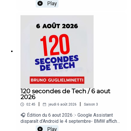
outils à ChatGPT- Google déploie « Demander à
Play
Maps » dans 160 pays- Suno veut mieux
identifier la musique créée par IA- Rockstar
dévoilera un nouvel aperçu de GTA VI« 120
secondes de Tech », un regard sur le quotidien de
l’actualité numérique proposé par Bruno
Guglielminetti Découvrez Micrologic.ca
120 secondes de Tech / 6 aout
2026
|
|
02:45
jeudi 6 août 2026
Saison
3
🎧 Édition du 6 aout 2026 :- Google Assistant
disparaît d’Android le 4 septembre- BMW affiche
une publicité dans ses véhicules- OnePlus n’a
Play