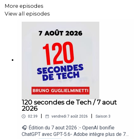
More episodes
View all episodes
Le partenaire de cet épisode est Cyberswat, une firme
québécoise de cybersécurité qui accompagne les
organisations dans la sécurisation de leurs systèmes,
incluant l'audit des systèmes d'IA et la configuration
sécuritaire de Microsoft Copilot. Cyberswat aide les
PME à obtenir un score de cybersécurité et à suivre son
évolution. Pour en savoir plus :
cyberswat.ca
!
120 secondes de Tech / 7 aout
2026
|
|
02:39
vendredi 7 août 2026
Saison
3
🎧 Édition du 7 aout 2026 :- OpenAI bonifie
ChatGPT avec GPT-5.6- Adobe intègre plus de 70