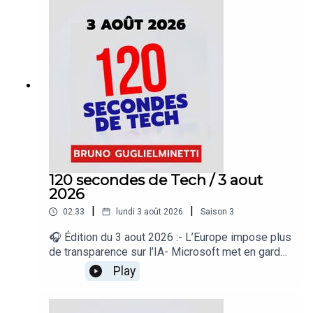
sans technologie- Apple préparerait de nouveaux
AirPods Pro- Une fuite révèle le Lenovo
Googlebook 15« 120 secondes de Tech », un
regard sur le quotidien de l’actualité numérique
proposé par Bruno Guglielminetti Découvrez
Micrologic.ca
120 secondes de Tech / 3 aout
2026
|
|
02:33
lundi 3 août 2026
Saison
3
🎧 Édition du 3 aout 2026 :- L’Europe impose plus
de transparence sur l’IA- Microsoft met en garde
contre les Wi-Fi publics- Google élargit Gemini
Play
Spark- Google suspend Nano Banana dans
Google Earth- Les jeunes Australiens toujours sur
les réseaux sociaux« 120 secondes de Tech », un