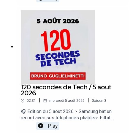
plus de téléphones à vendre en Amérique du
Nord- Disney ouvre ses personnages aux
créateurs TikTok- Mauvais conseil pour refroidir
les téléphones« 120 secondes de Tech », un
regard sur le quotidien de l’actualité numérique
proposé par Bruno Guglielminetti Découvrez
Micrologic.ca
120 secondes de Tech / 5 aout
2026
|
|
02:31
mercredi 5 août 2026
Saison
3
🎧 Édition du 5 aout 2026 :- Samsung bat un
record avec ses téléphones pliables- Fitbit
synchronise enfin ses données avec Apple
Play
Santé- Apple prépare un copier-coller entre