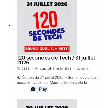
regard sur le quotidien de l’actualité numérique
proposé par Bruno Guglielminetti Découvrez
Micrologic.ca
120 secondes de Tech / 31 juillet
2026
|
|
02:33
vendredi 31 juillet 2026
Saison
3
🎧 Édition du 31 juillet 2026 :- Gemini devient un
assistant vocal sur Mac- LinkedIn cible le
contenu IA médiocre- Google Earth accueille
Play
Nano Banana- Waymo ajoute Gemini à ses
robotaxis- Microsoft prépare une super
application Copilot« 120 secondes de Tech », un
regard sur le quotidien de l’actualité numérique