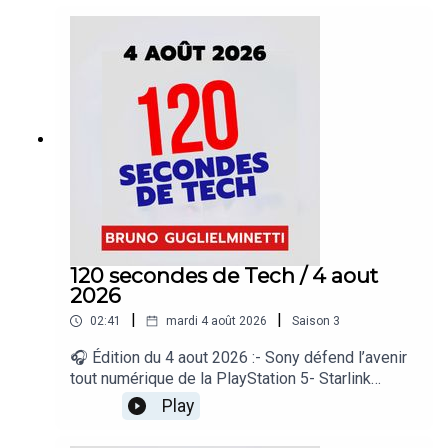
iPhone et Windows- Spotify dépasse les 300
millions d’abonnés payants- La prochaine Xbox
miserait sur la rétrocompatibilité totale« 120
secondes de Tech », un regard sur le quotidien de
l’actualité numérique proposé par Bruno
Guglielminetti Découvrez Micrologic.ca
120 secondes de Tech / 4 aout
2026
|
|
02:41
mardi 4 août 2026
Saison
3
🎧 Édition du 4 aout 2026 :- Sony défend l’avenir
tout numérique de la PlayStation 5- Starlink
pousse un pionnier du satellite à la faillite-
Play
Bluesky veut bâtir un réseau social ouvert à
grande échelle- DuckDuckGo lance des lunettes…