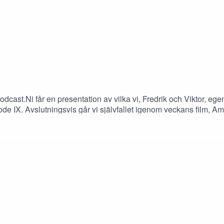
odcast.Ni får en presentation av vilka vi, Fredrik och Viktor, e
de IX. Avslutningsvis går vi självfallet igenom veckans film, Am
ie - (50:55)