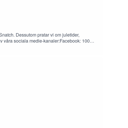
Snatch. Dessutom pratar vi om juletider,
n av våra sociala medie-kanaler:Facebook: 100
6)