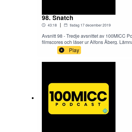
98. Snatch
|
43:18
tisdag 17 december 2019
Avsnitt 98 - Tredje avsnittet av 100MICC P
filmscores och läser ur Alfons Åberg. Lämna
MICC | Twitter: @100Micc | Instagram: @100
Play