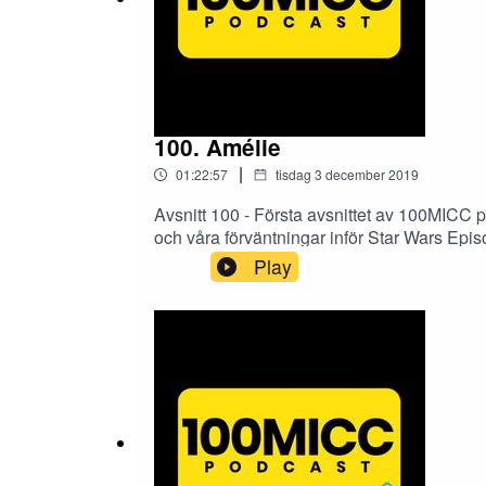
100. Amélie
|
01:22:57
tisdag 3 december 2019
Avsnitt 100 - Första avsnittet av 100MICC p
och våra förväntningar inför Star Wars Episo
Viktor - (20:35)Star Wars Ep 9 - (36:20)Amél
Play