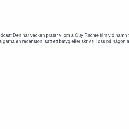
odcast.Den här veckan pratar vi om a Guy Ritchie film vid namn 
 gärna en recension, sätt ett betyg eller skriv till oss på någo
micc |Intro - (00:00)The Leftover Score - (08:00)Snatch - (17:0