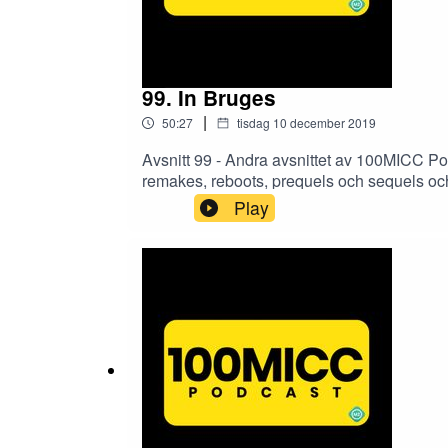
99. In Bruges
|
50:27
tisdag 10 december 2019
Avsnitt 99 - Andra avsnittet av 100MICC Po
remakes, reboots, prequels och sequels och 
Play