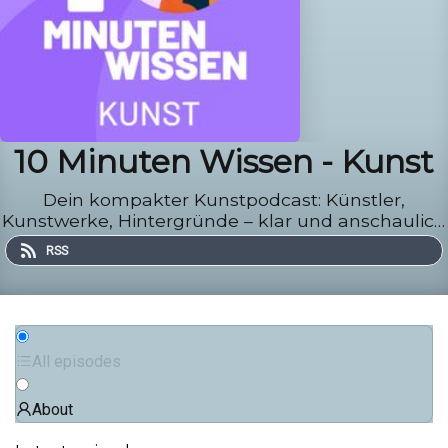
10 Minuten Wissen - Kunst
Dein kompakter Kunstpodcast: Künstler,
Kunstwerke, Hintergründe – klar und anschaulich
erzählt, präzise recherchiert. In nur 10 Minuten.
RSS
All episodes
About